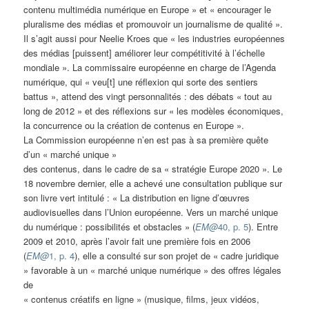
contenu multimédia numérique en Europe » et « encourager le
pluralisme des médias et promouvoir un journalisme de qualité ».
Il s’agit aussi pour Neelie Kroes que « les industries européennes
des médias [puissent] améliorer leur compétitivité à l’échelle
mondiale ». La commissaire européenne en charge de l’Agenda
numérique, qui « veu[t] une réflexion qui sorte des sentiers
battus », attend des vingt personnalités : des débats « tout au
long de 2012 » et des réflexions sur « les modèles économiques,
la concurrence ou la création de contenus en Europe ».
La Commission européenne n’en est pas à sa première quête
d’un « marché unique »
des contenus, dans le cadre de sa « stratégie Europe 2020 ». Le
18 novembre dernier, elle a achevé une consultation publique sur
son livre vert intitulé : « La distribution en ligne d’œuvres
audiovisuelles dans l’Union européenne. Vers un marché unique
du numérique : possibilités et obstacles » (
EM@
40, p. 5
). Entre
2009 et 2010, après l’avoir fait une première fois en 2006
(
EM@
1, p. 4
), elle a consulté sur son projet de « cadre juridique
» favorable à un « marché unique numérique » des offres légales
de
« contenus créatifs en ligne » (musique, films, jeux vidéos,