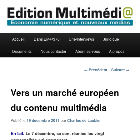
Aller
Economie numérique et Nouveaux médias
au
contenu
principal
Edition Multimédi@
Menu
Accueil
Dans EM@370
Une/Interviews
Juridique
principal
Documents
Nous contacter
Abonnez-vous
A propos
Navigation
←
Précédent
Suivant
→
des
articles
Vers un marché européen
du contenu multimédia
Publié le
19 décembre 2011
par
Charles de Laubier
En fait.
Le 7 décembre, se sont réunies les vingt
personnalités qui composent