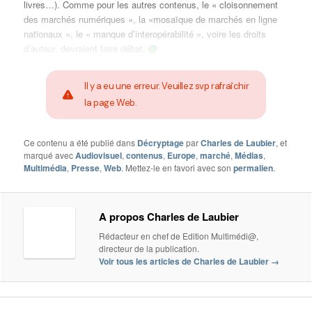
livres…). Comme pour les autres contenus, le « cloisonnement
des marchés numériques », la «mosaïque de marchés en ligne
nationaux », le « manque d’interopérabilité », voire les droits
d’auteur, devraient faire débat.
@
Il y a eu une erreur. Veuillez svp rafraîchir
la page Web.
Ce contenu a été publié dans
Décryptage
par
Charles de Laubier
, et
marqué avec
Audiovisuel
,
contenus
,
Europe
,
marché
,
Médias
,
Multimédia
,
Presse
,
Web
. Mettez-le en favori avec son
permalien
.
A propos Charles de Laubier
Rédacteur en chef de Edition Multimédi@,
directeur de la publication.
Voir tous les articles de Charles de Laubier
→