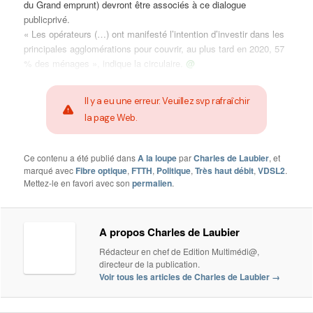
du Grand emprunt) devront être associés à ce dialogue
publicprivé.
« Les opérateurs (…) ont manifesté l’intention d’investir dans les
principales agglomérations pour couvrir, au plus tard en 2020, 57
% des ménages », indique la circulaire.
@
Il y a eu une erreur. Veuillez svp rafraîchir
la page Web.
Ce contenu a été publié dans
A la loupe
par
Charles de Laubier
, et
marqué avec
Fibre optique
,
FTTH
,
Politique
,
Très haut débit
,
VDSL2
.
Mettez-le en favori avec son
permalien
.
A propos Charles de Laubier
Rédacteur en chef de Edition Multimédi@,
directeur de la publication.
Voir tous les articles de Charles de Laubier
→