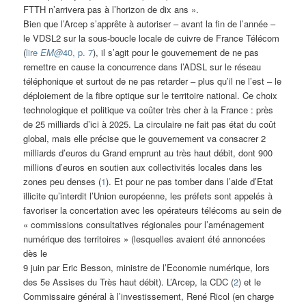
FTTH n’arrivera pas à l’horizon de dix ans ».
Bien que l’Arcep s’apprête à autoriser – avant la fin de l’année –
le VDSL2 sur la sous-boucle locale de cuivre de France Télécom
(
lire
EM@
40, p. 7
), il s’agit pour le gouvernement de ne pas
remettre en cause la concurrence dans l’ADSL sur le réseau
téléphonique et surtout de ne pas retarder – plus qu’il ne l’est – le
déploiement de la fibre optique sur le territoire national. Ce choix
technologique et politique va coûter très cher à la France : près
de 25 milliards d’ici à 2025. La circulaire ne fait pas état du coût
global, mais elle précise que le gouvernement va consacrer 2
milliards d’euros du Grand emprunt au très haut débit, dont 900
millions d’euros en soutien aux collectivités locales dans les
zones peu denses (
1
). Et pour ne pas tomber dans l’aide d’Etat
illicite qu’interdit l’Union européenne, les préfets sont appelés à
favoriser la concertation avec les opérateurs télécoms au sein de
« commissions consultatives régionales pour l’aménagement
numérique des territoires » (lesquelles avaient été annoncées
dès le
9 juin par Eric Besson, ministre de l’Economie numérique, lors
des 5e Assises du Très haut débit). L’Arcep, la CDC (
2
) et le
Commissaire général à l’investissement, René Ricol (en charge