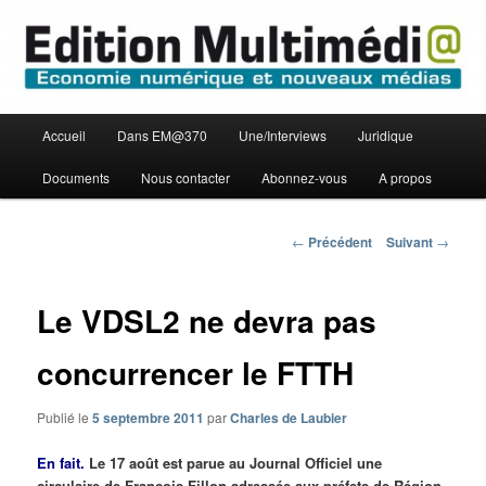
Aller
Economie numérique et Nouveaux médias
au
contenu
principal
Edition Multimédi@
Menu
Accueil
Dans EM@370
Une/Interviews
Juridique
principal
Documents
Nous contacter
Abonnez-vous
A propos
Navigation
←
Précédent
Suivant
→
des
articles
Le VDSL2 ne devra pas
concurrencer le FTTH
Publié le
5 septembre 2011
par
Charles de Laubier
En fait.
Le 17 août est parue au Journal Officiel une
circulaire de François Fillon adressée aux préfets de Région