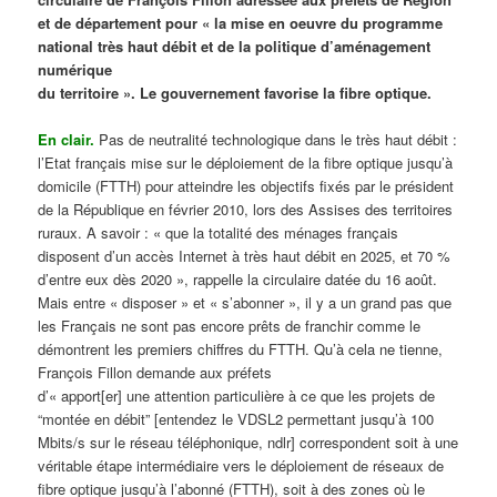
et de département pour « la mise en oeuvre du programme
national très haut débit et de la politique d’aménagement
numérique
du territoire ». Le gouvernement favorise la fibre optique.
En clair.
Pas de neutralité technologique dans le très haut débit :
l’Etat français mise sur le déploiement de la fibre optique jusqu’à
domicile (FTTH) pour atteindre les objectifs fixés par le président
de la République en février 2010, lors des Assises des territoires
ruraux. A savoir : « que la totalité des ménages français
disposent d’un accès Internet à très haut débit en 2025, et 70 %
d’entre eux dès 2020 », rappelle la circulaire datée du 16 août.
Mais entre « disposer » et « s’abonner », il y a un grand pas que
les Français ne sont pas encore prêts de franchir comme le
démontrent les premiers chiffres du FTTH. Qu’à cela ne tienne,
François Fillon demande aux préfets
d’« apport[er] une attention particulière à ce que les projets de
“montée en débit” [entendez le VDSL2 permettant jusqu’à 100
Mbits/s sur le réseau téléphonique, ndlr] correspondent soit à une
véritable étape intermédiaire vers le déploiement de réseaux de
fibre optique jusqu’à l’abonné (FTTH), soit à des zones où le