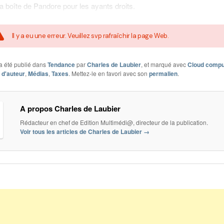
la boîte de Pandore pour les ayants droits.
Il y a eu une erreur. Veuillez svp rafraîchir la page Web.
a été publié dans
Tendance
par
Charles de Laubier
, et marqué avec
Cloud compu
t d'auteur
,
Médias
,
Taxes
. Mettez-le en favori avec son
permalien
.
A propos Charles de Laubier
Rédacteur en chef de Edition Multimédi@, directeur de la publication.
Voir tous les articles de Charles de Laubier
→