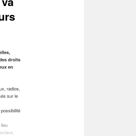
 va
urs
lles,
des droits
leux en
x, radios,
sés sur le
possibilité
lieu
sociaux,