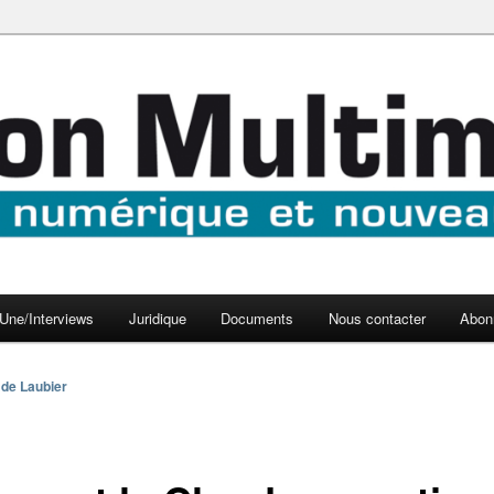
aux médias
médi@
Une/Interviews
Juridique
Documents
Nous contacter
Abon
 de Laubier