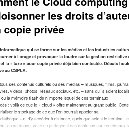
ment le Cloud computing
loisonner les droits d’aute
a copie privée
informatique qui se forme sur les médias et les industries culture
ourner à l’orage et provoquer la foudre sur la gestion restrictive 
 et la « taxe » pour copie privée déjà bien contestée. Débats hou
ive au CSPLA.
tous ses contenus culturels ou ses médias – musiques, films, journau
ivres, vidéos, photos, réseaux sociaux, etc. – sans qu’ils soient locali
 ou la mémoire flash de n’importe lequel de ces terminaux
cès : voilà ce que le « cloud » offre maintenant au grand public. Cette 
ialiser le stockage de ce que l’on pourrait appeler sa
diathèque » et d’y accéder à distance, quels que soient le terminal, le 
 où l’on se trouve, voire en partageant des contenus sur les réseaux 