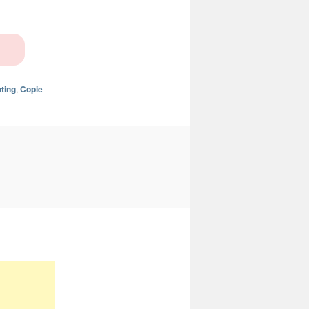
ting
,
Copie