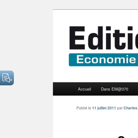
Aller
Economie numérique et Nouve
au
contenu
Edition Multi
principal
Menu
Accueil
Dans EM@370
principal
Publié le
11 juillet 2011
par
Charles