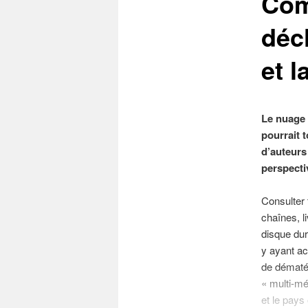
Com
déc
et l
Le nuage 
pourrait t
d’auteurs
perspect
Consulter 
chaînes, l
disque dur
y ayant ac
de dématér
« multi-mé
et le pays