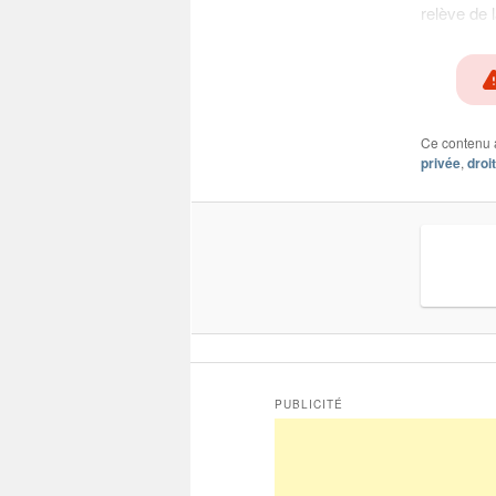
relève de 
Ce contenu 
privée
,
droi
PUBLICITÉ