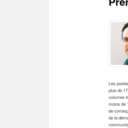
Pren
Les postes
plus de 17
volumes tr
moins de 
de corresp
de la déma
communiqu