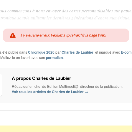
ous commençons à nous envoyer des cartes personnalisables sur papie
ctronique souple utilisant les dernières générations d’encre numérique.
Il y a eu une erreur. Veuillez svp rafraîchir la page Web.
a été publié dans
Chronique 2020
par
Charles de Laubier
, et marqué avec
E-com
. Mettez-le en favori avec son
permalien
.
A propos Charles de Laubier
Rédacteur en chef de Edition Multimédi@, directeur de la publication.
Voir tous les articles de Charles de Laubier
→