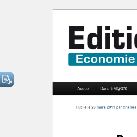
Aller
Economie numérique et Nouve
au
contenu
Edition Multi
principal
Menu
Accueil
Dans EM@370
principal
Publié le
28 mars 2011
par
Charles