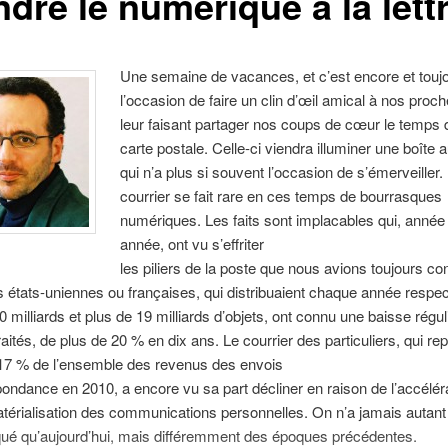
dre le numérique à la lett
Une semaine de vacances, et c’est encore et touj
l’occasion de faire un clin d’œil amical à nos proc
leur faisant partager nos coups de cœur le temps 
carte postale. Celle-ci viendra illuminer une boîte a
qui n’a plus si souvent l’occasion de s’émerveiller.
courrier se fait rare en ces temps de bourrasques
numériques. Les faits sont implacables qui, année
année, ont vu s’effriter
les piliers de la poste que nous avions toujours co
 états-uniennes ou françaises, qui distribuaient chaque année respe
0 milliards et plus de 19 milliards d’objets, ont connu une baisse régu
aités, de plus de 20 % en dix ans. Le courrier des particuliers, qui rep
17 % de l’ensemble des revenus des envois
ondance en 2010, a encore vu sa part décliner en raison de l’accélér
térialisation des communications personnelles. On n’a jamais autant
é qu’aujourd’hui, mais différemment des époques précédentes.