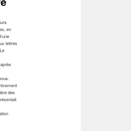
re
ours
hes, en
d’une
ux lettres
 Le
 après
nnus.
ctivement
lière des
résentait
ation