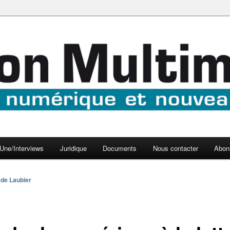
aux médias
médi@
Une/Interviews
Juridique
Documents
Nous contacter
Abon
 de Laubier