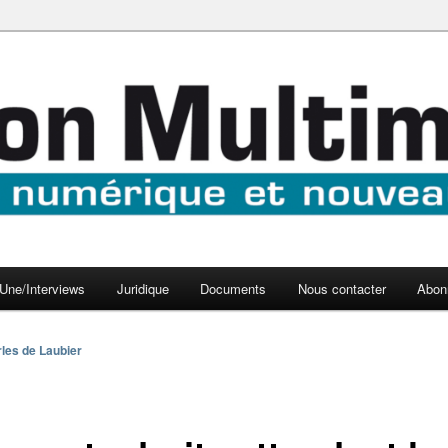
aux médias
médi@
Une/Interviews
Juridique
Documents
Nous contacter
Abon
les de Laubier