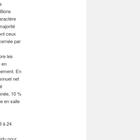
s
llions
caractère
majorité
ont ceux
ncernée par
ore les
e en
nnement. En
 annuel net
té
nnée, 10 %
e en salle
8 à 24
ndu pour