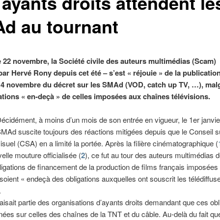
ayants droits attendent le
d au tournant
 22 novembre, la Société civile des auteurs multimédias (Scam)
par Hervé Rony depuis cet été – s’est « réjouie » de la publicatio
14 novembre du décret sur les SMAd (VOD, catch up TV, …), mal
ations « en-deçà » de celles imposées aux chaînes télévisions.
écidément, à moins d’un mois de son entrée en vigueur, le 1er janvie
SMAd suscite toujours des réactions mitigées depuis que le Conseil s
visuel (CSA) en a limité la portée. Après la filière cinématographique (
elle mouture officialisée (
2
), ce fut au tour des auteurs multimédias d
ligations de financement de la production de films français imposées
 soient « endeçà des obligations auxquelles ont souscrit les télédiffus
.
isait partie des organisations d’ayants droits demandant que ces obl
gnées sur celles des chaînes de la TNT et du câble. Au-delà du fait qu