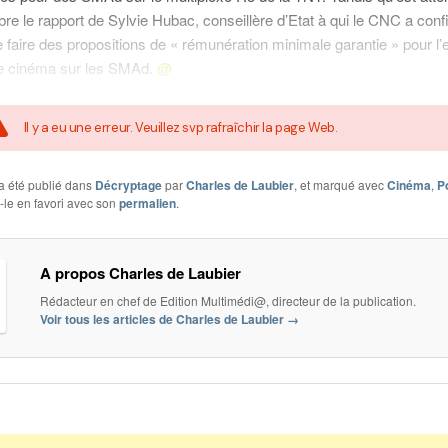
e le rapport de Sylvie Hubac, conseillère d’Etat à qui le CNC a confi
 faire des propositions de « rémunération minimale garantie » pour l’e
de cinéma sur les SMAd.
@
Il y a eu une erreur. Veuillez svp rafraîchir la page Web.
a été publié dans
Décryptage
par
Charles de Laubier
, et marqué avec
Cinéma
,
Po
z-le en favori avec son
permalien
.
A propos Charles de Laubier
Rédacteur en chef de Edition Multimédi@, directeur de la publication.
Voir tous les articles de Charles de Laubier
→