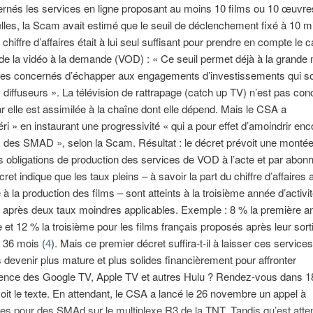
rnés les services en ligne proposant au moins 10 films ou 10 œuvre
lles, la Scam avait estimé que le seuil de déclenchement fixé à 10 mi
chiffre d’affaires était à lui seul suffisant pour prendre en compte le 
e la vidéo à la demande (VOD) : « Ce seuil permet déjà à la grande 
ces concernés d’échapper aux engagements d’investissements qui s
 diffuseurs ». La télévision de rattrapage (catch up TV) n’est pas co
ar elle est assimilée à la chaîne dont elle dépend. Mais le CSA a
ri » en instaurant une progressivité « qui a pour effet d’amoindrir enc
s des SMAD », selon la Scam. Résultat : le décret prévoit une monté
 obligations de production des services de VOD à l’acte et par abo
écret indique que les taux pleins – à savoir la part du chiffre d’affaires
à la production des films – sont atteints à la troisième année d’activi
 après deux taux moindres applicables. Exemple : 8 % la première a
 et 12 % la troisième pour les films français proposés après leur sorti
 36 mois (
4
). Mais ce premier décret suffira-t-il à laisser ces services
devenir plus mature et plus solides financièrement pour affronter
rence des Google TV, Apple TV et autres Hulu ? Rendez-vous dans 1
oit le texte. En attendant, le CSA a lancé le 26 novembre un appel à
es pour des SMAd sur le multiplexe R3 de la TNT. Tandis qu’est atte