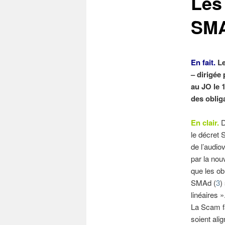
Les 
SMA
En fait.
Le
– dirigée 
au JO le 
des oblig
En clair.
D
le décret 
de l’audio
par la nouv
que les ob
SMAd (
3
)
linéaires »
La Scam fa
soient ali