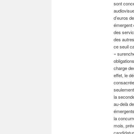
sont conce
audiovisue
d’euros de 
émergent d
des servi
des autres
ce seuil c
« surenché
obligation
charge des
effet, le d
consacrée 
seulement
la seconde
au-delà de
émergents 
la concur
mois, prév
candidatur