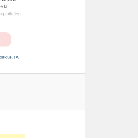
é la
xploitation
litique
,
TV
,