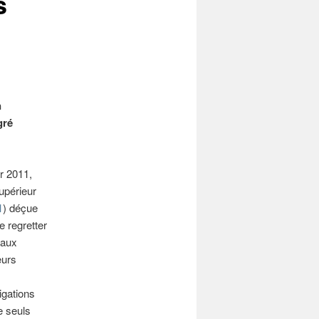
s
n
gré
r 2011,
upérieur
1
) déçue
e regretter
 aux
eurs
igations
e seuls