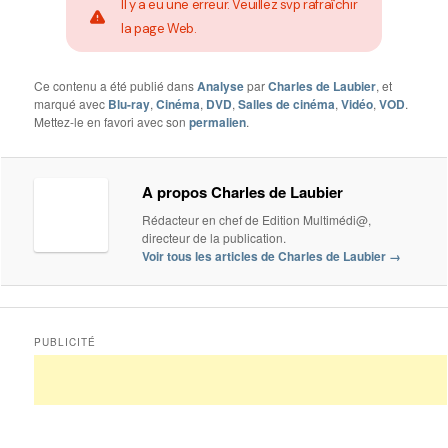
Il y a eu une erreur. Veuillez svp rafraîchir
la page Web.
Ce contenu a été publié dans
Analyse
par
Charles de Laubier
, et
marqué avec
Blu-ray
,
Cinéma
,
DVD
,
Salles de cinéma
,
Vidéo
,
VOD
.
Mettez-le en favori avec son
permalien
.
A propos Charles de Laubier
Rédacteur en chef de Edition Multimédi@,
directeur de la publication.
Voir tous les articles de Charles de Laubier
→
PUBLICITÉ