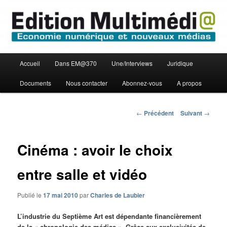
Aller
Economie numérique et Nouveaux médias
au
contenu
principal
Edition Multimédi@
Menu
Accueil
Dans EM@370
Une/Interviews
Juridique
principal
Documents
Nous contacter
Abonnez-vous
A propos
Navigation
←
Précédent
Suivant
→
des
articles
Cinéma : avoir le choix
entre salle et vidéo
Publié le
17 mai 2010
par
Charles de Laubier
L’industrie du Septième Art est dépendante financièrement
de la « chronologie des médias ». Grâce aux exclusivités de