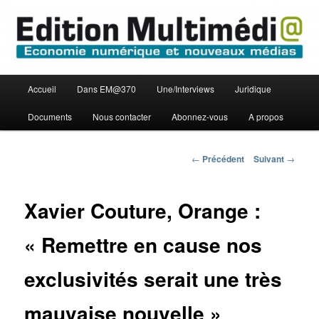
Aller
Economie numérique et Nouveaux médias
au
contenu
principal
Edition Multimédi@
Menu
Accueil
Dans EM@370
Une/Interviews
Juridique
principal
Documents
Nous contacter
Abonnez-vous
A propos
Navigation
←
Précédent
Suivant
→
des
articles
Xavier Couture, Orange :
« Remettre en cause nos
exclusivités serait une très
mauvaise nouvelle »