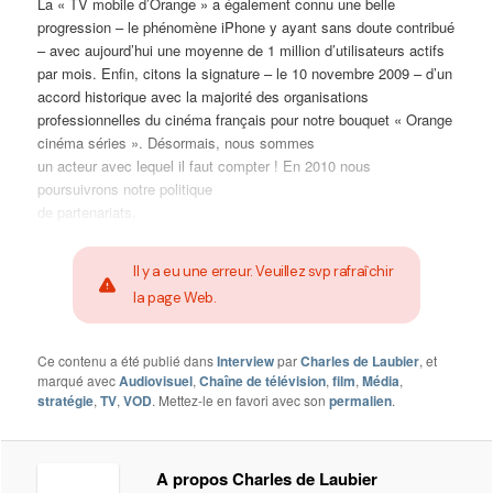
La « TV mobile d’Orange » a également connu une belle
progression – le phénomène iPhone y ayant sans doute contribué
– avec aujourd’hui une moyenne de 1 million d’utilisateurs actifs
par mois. Enfin, citons la signature – le 10 novembre 2009 – d’un
accord historique avec la majorité des organisations
professionnelles du cinéma français pour notre bouquet « Orange
cinéma séries ». Désormais, nous sommes
un acteur avec lequel il faut compter ! En 2010 nous
poursuivrons notre politique
de partenariats.
Il y a eu une erreur. Veuillez svp rafraîchir
la page Web.
Ce contenu a été publié dans
Interview
par
Charles de Laubier
, et
marqué avec
Audiovisuel
,
Chaîne de télévision
,
film
,
Média
,
stratégie
,
TV
,
VOD
. Mettez-le en favori avec son
permalien
.
A propos Charles de Laubier