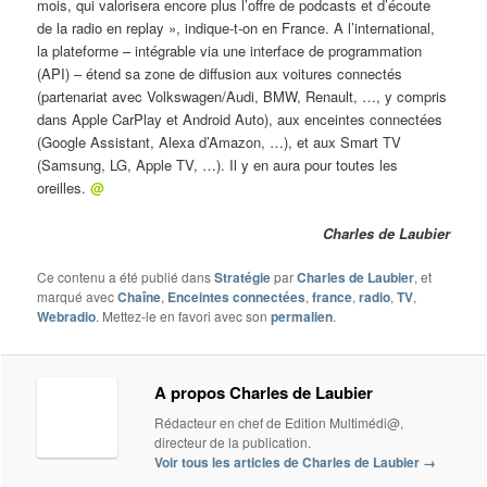
mois, qui valorisera encore plus l’offre de podcasts et d’écoute
de la radio en replay », indique-t-on en France. A l’international,
la plateforme – intégrable via une interface de programmation
(API) – étend sa zone de diffusion aux voitures connectés
(partenariat avec Volkswagen/Audi, BMW, Renault, …, y compris
dans Apple CarPlay et Android Auto), aux enceintes connectées
(Google Assistant, Alexa d’Amazon, …), et aux Smart TV
(Samsung, LG, Apple TV, …). Il y en aura pour toutes les
oreilles.
@
Charles de Laubier
Ce contenu a été publié dans
Stratégie
par
Charles de Laubier
, et
marqué avec
Chaîne
,
Enceintes connectées
,
france
,
radio
,
TV
,
Webradio
. Mettez-le en favori avec son
permalien
.
A propos Charles de Laubier
Rédacteur en chef de Edition Multimédi@,
directeur de la publication.
Voir tous les articles de Charles de Laubier
→