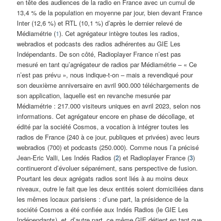
en tête des audiences de la radio en France avec un cumul de
13,4 % de la population en moyenne par jour, bien devant France
Inter (12,6 %) et RTL (10,1 %) d’après le dernier relevé de
Médiamétrie (
1
). Cet agrégateur intègre toutes les radios,
webradios et podcasts des radios adhérentes au GIE Les
Indépendants. De son côté, Radioplayer France n’est pas
mesuré en tant qu’agrégateur de radios par Médiamétrie – « Ce
n’est pas prévu », nous indique-t-on – mais a revendiqué pour
son deuxième anniversaire en avril 900.000 téléchargements de
son application, laquelle est en revanche mesurée par
Médiamétrie : 217.000 visiteurs uniques en avril 2023, selon nos
informations. Cet agrégateur encore en phase de décollage, et
édité par la société Cosmos, a vocation à intégrer toutes les
radios de France (240 à ce jour, publiques et privées) avec leurs
webradios (700) et podcasts (250.000). Comme nous l’a précisé
Jean-Eric Valli, Les Indés Radios (
2
) et Radioplayer France (
3
)
continueront d’évoluer séparément, sans perspective de fusion.
Pourtant les deux agrégats radios sont liés à au moins deux
niveaux, outre le fait que les deux entités soient domiciliées dans
les mêmes locaux parisiens : d’une part, la présidence de la
société Cosmos a été confiée aux Indés Radios (le GIE Les
Indépendants), et, d’autre part, ce même GIE détient en tant que