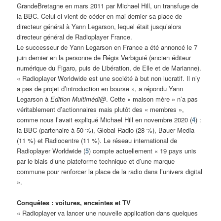
GrandeBretagne en mars 2011 par Michael Hill, un transfuge de
la BBC. Celui-ci vient de céder en mai dernier sa place de
directeur général à Yann Legarson, lequel était jusqu’alors
directeur général de Radioplayer France.
Le successeur de Yann Legarson en France a été annoncé le 7
juin dernier en la personne de Régis Verbiguié (ancien éditeur
numérique du Figaro, puis de Libération, de Elle et de Marianne).
« Radioplayer Worldwide est une société à but non lucratif. Il n’y
a pas de projet d’introduction en bourse », a répondu Yann
Legarson à
Edition Multimédi@
. Cette « maison mère » n’a pas
véritablement d’actionnaires mais plutôt des « membres »,
comme nous l’avait expliqué Michael Hill en novembre 2020 (
4
) :
la BBC (partenaire à 50 %), Global Radio (28 %), Bauer Media
(11 %) et Radiocentre (11 %). Le réseau international de
Radioplayer Worldwide (
5
) compte actuellement « 19 pays unis
par le biais d’une plateforme technique et d’une marque
commune pour renforcer la place de la radio dans l’univers digital
».
Conquêtes : voitures, enceintes et TV
« Radioplayer va lancer une nouvelle application dans quelques