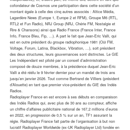
cofondateur de Cosmos une participation dans cette société d’un
montant égale à celle des cinq autres associés : Altice Média,
Lagardère News (Europe 1, Europe 2 et RFM), Groupe M6 (RTL,
RTL2 et Fun Radio), NRJ Group (NRJ, Chérie FM, Nostalgie et
Rire & Chansons) ainsi que Radio France (France Inter, France
Info, France Bleu, Fip, …). A part le fait que Jean-Eric Valli, qui
est en outre président du groupe radiophonique 1981 (Oüi FM,
Voltage, Forum, Latina, Blackbox, Vibration, …), soit président
des deux structures, leurs gouvernances sont distinctes. Le GIE
Les Indépendant est piloté par un conseil d’administration
composé de douze membres, à la présidence duquel Jean-Eric
Valli a été réélu le 9 février dernier pour un mandat de trois ans
jusqu’en janvier 2026. Tout comme Bertrand de Villiers (président
d’Alouette) en tant que premier vice-président du GIE des Indés
Radios.
Radioplayer France en est encore à ses débuts en comparaison
des Indés Radios qui, avec plus de 30 ans au compteur, affiche
un chiffre d’affaires publicitaire national de 167,2 millions d’euros
en 2022, en progression de 0,5 % sur un an, TF1 assurant la
régie. Radioplayer France fait partie de l’organisation à but non
lucratif Radioplayer Worldwide (ex-UK Radioplayer Ltd) fondée en