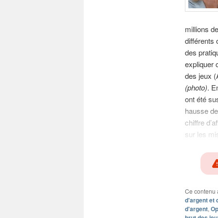
millions d
différents
des pratiq
expliquer 
des jeux (
(photo)
. E
ont été su
hausse des
chiffre d’
sur les mi
Ce contenu 
d'argent et 
d'argent
,
Op
brut des je