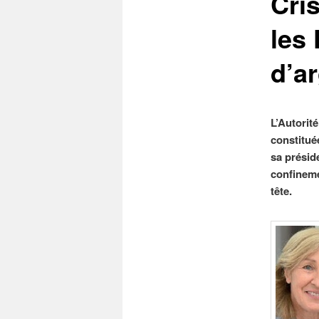
Cris
les 
d’ar
L’Autorité
constitué
sa préside
confineme
tête.