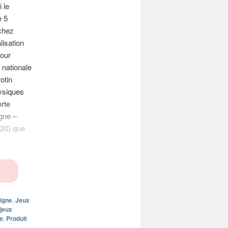
 le
e 5
 chez
lisation
pour
 nationale
otin
hysiques
orte
gne –
020) que
ligne
,
Jeux
jeux
e
,
Produit