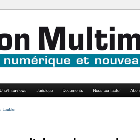
aux médias
médi@
Une/Interviews
Juridique
Documents
Nous contacter
Abon
e Laubier