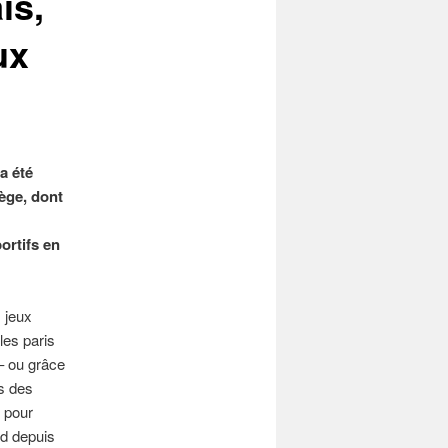
is,
ux
a été
ège, dont
ortifs en
 jeux
les paris
– ou grâce
es des
 pour
rd depuis