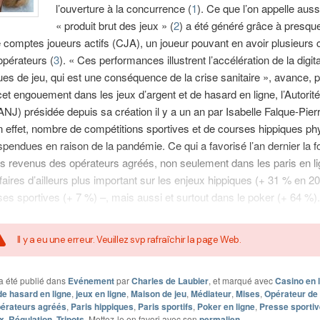
l’ouverture à la concurrence (
1
). Ce que l’on appelle aussi
« produit brut des jeux » (
2
) a été généré grâce à presqu
e comptes joueurs actifs (CJA), un joueur pouvant en avoir plusieurs
 opérateurs (
3
). « Ces performances illustrent l’accélération de la digita
ues de jeu, qui est une conséquence de la crise sanitaire », avance, 
cet engouement dans les jeux d’argent et de hasard en ligne, l’Autorité
ANJ) présidée depuis sa création il y a un an par Isabelle Falque-Pierr
n effet, nombre de compétitions sportives et de courses hippiques p
spendues en raison de la pandémie. Ce qui a favorisé l’an dernier la f
 revenus des opérateurs agréés, non seulement dans les paris en li
affaires d’ailleurs plus important sur les enjeux hippiques (+ 31 % en 2
ses sportives (+ 7 %) –, mais aussi et surtout dans le poker (+ 64 %).
Il y a eu une erreur. Veuillez svp rafraîchir la page Web.
a été publié dans
Evénement
par
Charles de Laubier
, et marqué avec
Casino en 
de hasard en ligne
,
jeux en ligne
,
Maison de jeu
,
Médiateur
,
Mises
,
Opérateur de 
érateurs agréés
,
Paris hippiques
,
Paris sportifs
,
Poker en ligne
,
Presse sportiv
ux
,
Régulation
,
Tripots
. Mettez-le en favori avec son
permalien
.