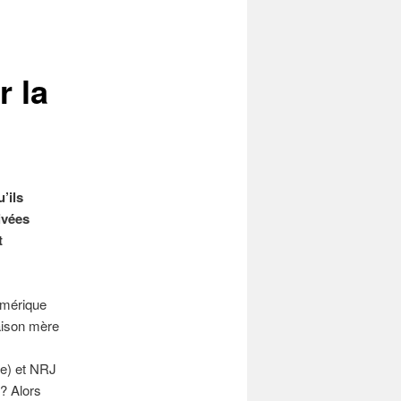
r la
’ils
ivées
t
umérique
aison mère
ce) et NRJ
 ? Alors