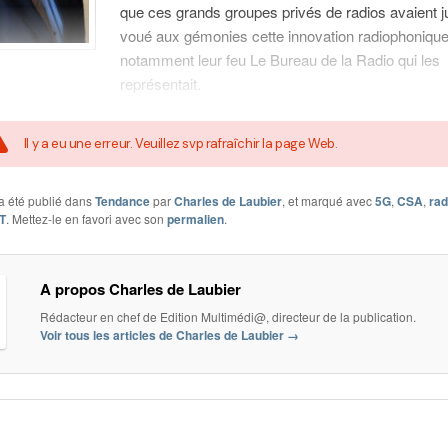
que ces grands groupes privés de radios avaient j
voué aux gémonies cette innovation radiophonique
notamment leur feu Le Bureau de la Radio qui les
représentait.
Il y a eu une erreur. Veuillez svp rafraîchir la page Web.
a été publié dans
Tendance
par
Charles de Laubier
, et marqué avec
5G
,
CSA
,
rad
T
. Mettez-le en favori avec son
permalien
.
A propos Charles de Laubier
Rédacteur en chef de Edition Multimédi@, directeur de la publication.
Voir tous les articles de Charles de Laubier
→