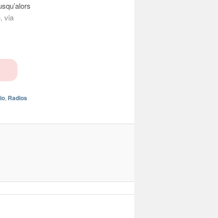
usqu’alors
, via
io
,
Radios