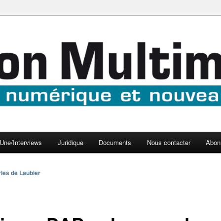
aux médias
médi@
Une/Interviews
Juridique
Documents
Nous contacter
Abon
les de Laubier