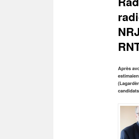
Rad
rad
NRJ 
RN
Après avo
estimaien
(Lagardèr
candidats