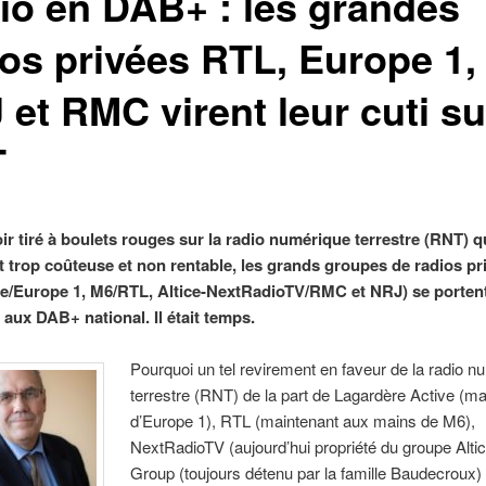
io en DAB+ : les grandes
ios privées RTL, Europe 1,
et RMC virent leur cuti su
T
ir tiré à boulets rouges sur la radio numérique terrestre (RNT) qu
t trop coûteuse et non rentable, les grands groupes de radios pr
e/Europe 1, M6/RTL, Altice-NextRadioTV/RMC et NRJ) se porten
 aux DAB+ national. Il était temps.
Pourquoi un tel revirement en faveur de la radio n
terrestre (RNT) de la part de Lagardère Active (m
d’Europe 1), RTL (maintenant aux mains de M6),
NextRadioTV (aujourd’hui propriété du groupe Alti
Group (toujours détenu par la famille Baudecroux)