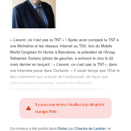
« L’avenir, ce n’est pas la TNT » ! Après avoir comparé la TNT à
une Micheline et les réseaux Internet au TGV, lors du Mobile
World Congress fin février à Barcelone, le président de l’Arcep,
Sébastien Soriano (photo de gauche), a enfoncé le clou le 22
mars dernier en lançant : « L’avenir, ce n’est pas la TNT», dans
une interview parue dans Contexte. « Il serait temps que l’Etat le
dise clairement aux acteurs de l’audiovisuel, de façon que
chacun puisse s’organiser, prendre les décisions
d’investissements, et bâtir des modèles économiques ».
Il y a eu une erreur. Veuillez svp rafraîchir
la page Web.
Ce contenu a été publié dans
Débat
par
Charles de Laubier
, et