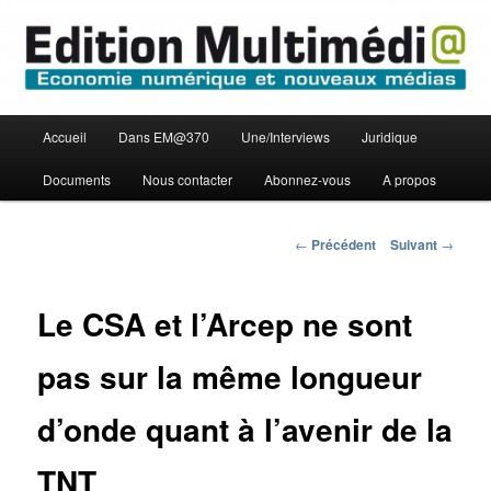
Aller
Economie numérique et Nouveaux médias
au
contenu
principal
Edition Multimédi@
Menu
Accueil
Dans EM@370
Une/Interviews
Juridique
principal
Documents
Nous contacter
Abonnez-vous
A propos
Navigation
←
Précédent
Suivant
→
des
articles
Le CSA et l’Arcep ne sont
pas sur la même longueur
d’onde quant à l’avenir de la
TNT