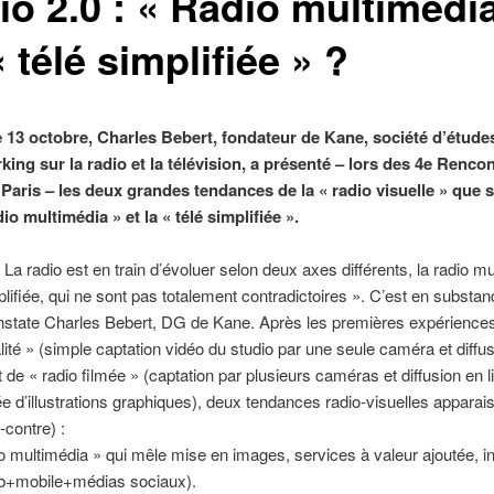
io 2.0 : « Radio multimédi
 télé simplifiée » ?
 13 octobre, Charles Bebert, fondateur de Kane, société d’études
ing sur la radio et la télévision, a présenté – lors des 4e Renco
 Paris – les deux grandes tendances de la « radio visuelle » que 
adio multimédia » et la « télé simplifiée ».
 La radio est en train d’évoluer selon deux axes différents, la radio mu
mplifiée, qui ne sont pas totalement contradictoires ». C’est en substa
nstate Charles Bebert, DG de Kane. Après les premières expérience
alité » (simple captation vidéo du studio par une seule caméra et diffu
et de « radio filmée » (captation par plusieurs caméras et diffusion en l
 d’illustrations graphiques), deux tendances radio-visuelles apparais
contre) :
io multimédia » qui mêle mise en images, services à valeur ajoutée, in
b+mobile+médias sociaux).