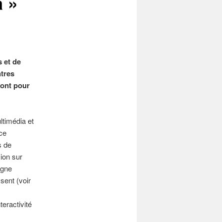
a »
 et de
ntres
sont pour
ltimédia et
nce
s de
sion sur
igne
sent (voir
teractivité