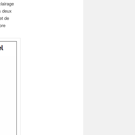
clairage
s deux
et de
ore