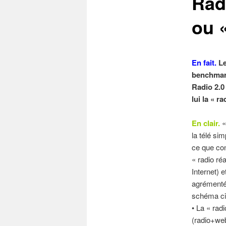
Rad
ou «
En fait.
Le
benchmark
Radio 2.0
lui la « r
En clair.
«
la télé si
ce que co
« radio ré
Internet) 
agrémentée
schéma ci-
• La « rad
(radio+we