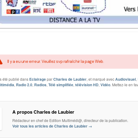
Il y a eu une erreur. Veuillez svp rafraîchir la page Web.
a été publié dans
Eclairage
par
Charles de Laubier
, et marqué avec
Audiovisuel
,
ltimédia
,
Radio 2.0
,
Radios
,
Télé simplifiée
,
télévision HD
,
Vidéo
. Mettez-le en fa
A propos Charles de Laubier
Rédacteur en chef de Edition Multimédi@, directeur de la publication.
Voir tous les articles de Charles de Laubier
→