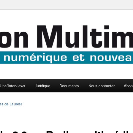
aux médias
médi@
Une/Interviews
Juridique
Documents
Nous contacter
Abon
es de Laubier