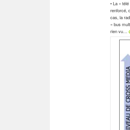
• La « télé
renforcé, 
cas, la ra
« bus mult
rien vu…