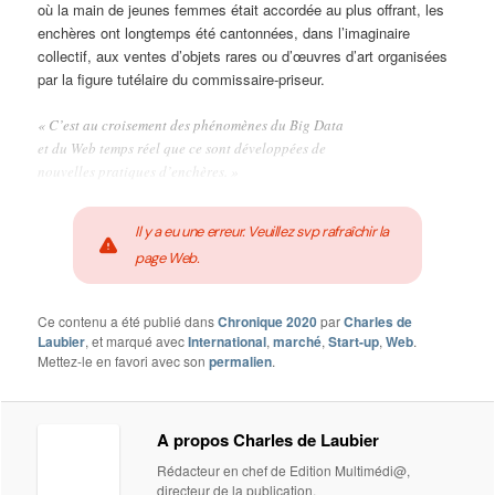
où la main de jeunes femmes était accordée au plus offrant, les
enchères ont longtemps été cantonnées, dans l’imaginaire
collectif, aux ventes d’objets rares ou d’œuvres d’art organisées
par la figure tutélaire du commissaire-priseur.
« C’est au croisement des phénomènes du Big Data
et du Web temps réel que ce sont développées de
nouvelles pratiques d’enchères. »
Il y a eu une erreur. Veuillez svp rafraîchir la
page Web.
Ce contenu a été publié dans
Chronique 2020
par
Charles de
Laubier
, et marqué avec
International
,
marché
,
Start-up
,
Web
.
Mettez-le en favori avec son
permalien
.
A propos Charles de Laubier
Rédacteur en chef de Edition Multimédi@,
directeur de la publication.