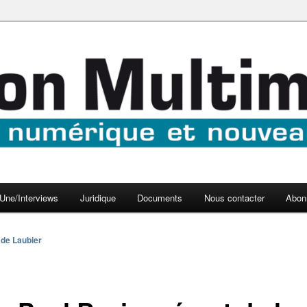
aux médias
médi@
Une/Interviews
Juridique
Documents
Nous contacter
Abon
 de Laubier