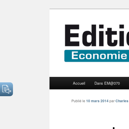
Aller
Economie numérique et Nouve
au
contenu
Edition Multi
principal
Menu
Accueil
Dans EM@370
principal
Publié le
10 mars 2014
par
Charles