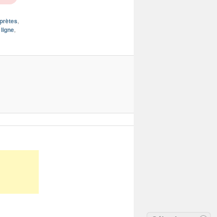
rprètes
,
ligne
,