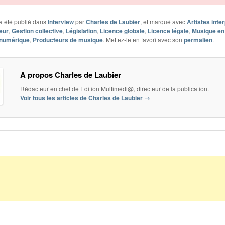
a été publié dans
Interview
par
Charles de Laubier
, et marqué avec
Artistes inte
eur
,
Gestion collective
,
Législation
,
Licence globale
,
Licence légale
,
Musique en 
 numérique
,
Producteurs de musique
. Mettez-le en favori avec son
permalien
.
A propos Charles de Laubier
Rédacteur en chef de Edition Multimédi@, directeur de la publication.
Voir tous les articles de Charles de Laubier
→