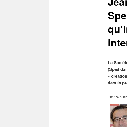
Jea
Spe
qu’I
inte
La Société
(Spedida
« création
depuis pr
PROPOS RE