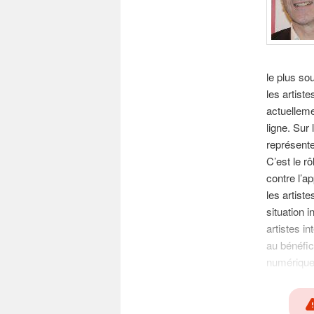
le plus so
les artiste
actuelleme
ligne. Sur
représente
C’est le rô
contre l’a
les artiste
situation i
artistes i
au bénéfi
numérique