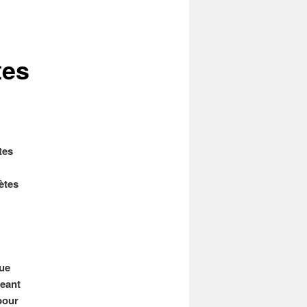
tes
tes
rètes
que
geant
pour