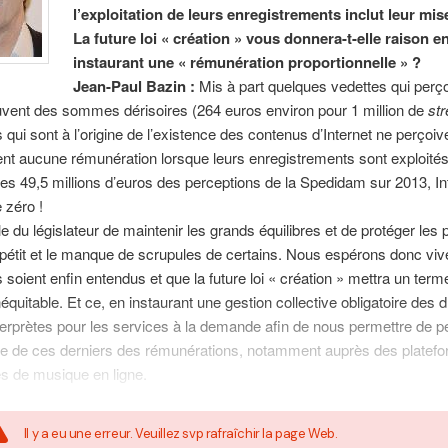
l’exploitation de leurs enregistrements inclut leur mis
La future loi « création » vous donnera-t-elle raison e
instaurant une « rémunération proportionnelle » ?
Jean-Paul Bazin :
Mis à part quelques vedettes qui perç
uvent des sommes dérisoires (264 euros environ pour 1 million de
st
s qui sont à l’origine de l’existence des contenus d’Internet ne perçoiv
nt aucune rémunération lorsque leurs enregistrements sont exploité
 les 49,5 millions d’euros des perceptions de la Spedidam sur 2013, In
 zéro !
le du législateur de maintenir les grands équilibres et de protéger les p
ppétit et le manque de scrupules de certains. Nous espérons donc vi
s soient enfin entendus et que la future loi « création » mettra un term
néquitable. Et ce, en instaurant une gestion collective obligatoire des d
nterprètes pour les services à la demande afin de nous permettre de p
ce de ces derniers des rémunérations, notamment auprès des platef
s de musique en ligne.
Il y a eu une erreur. Veuillez svp rafraîchir la page Web.