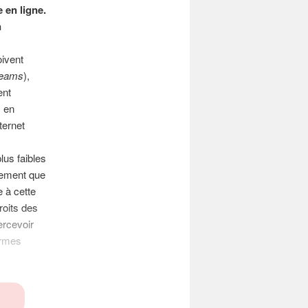
e en ligne.
n
oivent
reams
),
ent
s en
ternet
lus faibles
vement que
e à cette
roits des
ercevoir
ormes