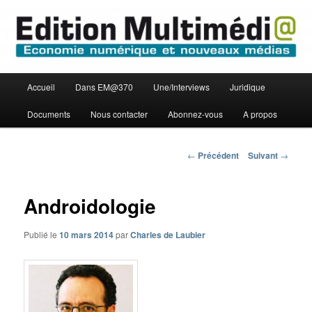
Aller
Economie numérique et Nouveaux médias
au
contenu
principal
Edition Multimédi@
Menu
Accueil
Dans EM@370
Une/Interviews
Juridique
principal
Documents
Nous contacter
Abonnez-vous
A propos
Navigation
←
Précédent
Suivant
→
des
articles
Androidologie
Publié le
10 mars 2014
par
Charles de Laubier