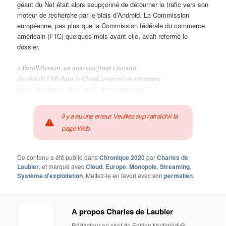
géant du Net était alors soupçonné de détourner le trafic vers son
moteur de recherche par le biais d’Android. La Commission
européenne, pas plus que la Commission fédérale du commerce
américain (FTC) quelques mois avant elle, avait refermé le
dossier.
« Parallèlement, un nouveau front s’ouvrait
du côté de l’OS dans le Cloud, proposé en streaming,
par le navigateur, et en mode ‘’hors connexion’’. »
Il y a eu une erreur. Veuillez svp rafraîchir la
page Web.
Ce contenu a été publié dans
Chronique 2020
par
Charles de
Laubier
, et marqué avec
Cloud
,
Europe
,
Monopole
,
Streaming
,
Système d'exploitation
. Mettez-le en favori avec son
permalien
.
A propos Charles de Laubier
Rédacteur en chef de Edition Multimédi@,