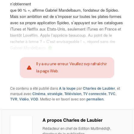
n’obtiennent
que 90 % », affirme Gabriel Mandelbaum, fondateur de Spideo.
Mais son ambition est de s’imposer sur toutes les plates-formes
avec sa propre application Spideo, s’appuyant sur les catalogues
iTunes et Netflix aux Etats-Unis, seulement iTunes en France et
bientôt Lovefilm. Apple l’apprécie beaucoup. Au point de le
racheter à terme ? « C’est envisageable ! », répond sans rire
Gabriel Mandelbaum.
@
Il y a eu une erreur. Veuillez svp rafraîchir
la page Web.
Ce contenu a été publié dans
A la loupe
par
Charles de Laubier
, et
marqué avec
Cinéma
,
stratégie
,
Télévision
,
TV connectée
,
TVC
,
TVR
,
Vidéo
,
VOD
. Mettez-le en favori avec son
permalien
.
A propos Charles de Laubier
Rédacteur en chef de Edition Multimédi@,
directeur de la publication.