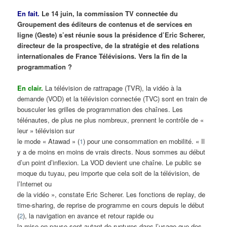
En fait.
Le 14 juin, la commission TV connectée du
Groupement des éditeurs de contenus et de services en
ligne (Geste) s’est réunie sous la présidence d’Eric Scherer,
directeur de la prospective, de la stratégie et des relations
internationales de France Télévisions. Vers la fin de la
programmation ?
En clair.
La télévision de rattrapage (TVR), la vidéo à la
demande (VOD) et la télévision connectée (TVC) sont en train de
bousculer les grilles de programmation des chaînes. Les
télénautes, de plus ne plus nombreux, prennent le contrôle de «
leur » télévision sur
le mode « Atawad » (
1
) pour une consommation en mobilité. « Il
y a de moins en moins de vrais directs. Nous sommes au début
d’un point d’inflexion. La VOD devient une chaîne. Le public se
moque du tuyau, peu importe que cela soit de la télévision, de
l’Internet ou
de la vidéo », constate Eric Scherer. Les fonctions de replay, de
time-sharing, de reprise de programme en cours depuis le début
(
2
), la navigation en avance et retour rapide ou
la mise en pause sont autant de ruptures dans l’usage que des