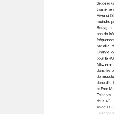
déposer un
troisième 
Vivendi (S
moindre pr
Bouygues 
pas de fré
fréquences 
par ailleu
Orange, co
pour la 4G
Mhz retenu
dans les b
de modèle
donc d’ici
et Free Mo
Telecom – 
de la 4G.
Avec 11,3 
Telecom di