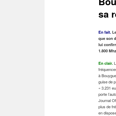
Bou
sa 
En fait.
Le
que son d
lui confi
1.800 Mhz
En clair.
L
fréquences
à Bouygues
guise de p
« 3.231 eu
porte l’au
Journal Of
plus de f
en dispose