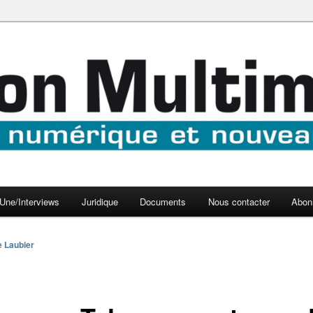
aux médias
médi@
Une/Interviews
Juridique
Documents
Nous contacter
Abon
e Laubier