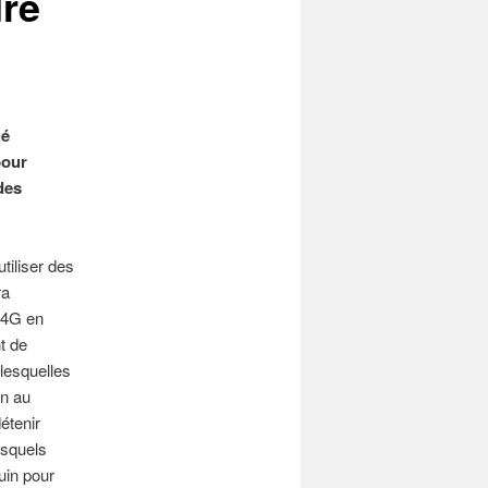
re
ué
pour
des
tiliser des
ra
 4G en
t de
 lesquelles
in au
étenir
esquels
uin pour