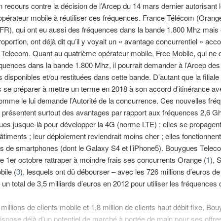
 recours contre la décision de l’Arcep du 14 mars dernier autorisant 
opérateur mobile à réutiliser ces fréquences. France Télécom (Orange
FR), qui ont eu aussi des fréquences dans la bande 1.800 Mhz mais
oportion, ont déjà dit qu’il y voyait un « avantage concurrentiel » acc
Telecom. Quant au quatrième opérateur mobile, Free Mobile, qui ne 
quences dans la bande 1.800 Mhz, il pourrait demander à l’Arcep des
disponibles et/ou restituées dans cette bande. D’autant que la filiale d
rs se préparer à mettre un terme en 2018 à son accord d’itinérance a
mme le lui demande l’Autorité de la concurrence. Ces nouvelles fré
 présentent surtout des avantages par rapport aux fréquences 2,6 G
es jusque-là pour développer la 4G (norme LTE) : elles se propagen
âtiments ; leur déploiement reviendrait moins cher ; elles fonctionnen
s de smartphones (dont le Galaxy S4 et l’iPhone5). Bouygues Teleco
 le 1er octobre rattraper à moindre frais ses concurrents Orange (
1
), 
bile (
3
), lesquels ont dû débourser – avec les 726 millions d’euros 
un total de 3,5 milliards d’euros en 2012 pour utiliser les fréquences
millions de clients mobile et 1,8 million de clients haut débit fixe, Bo
spose déjà d’un potentiel de marché à portée de main pour ses offr