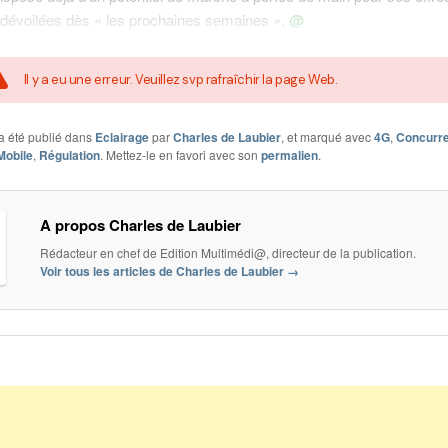
 dévoilées dès « les prochaines semaines ».
@
Il y a eu une erreur. Veuillez svp rafraîchir la page Web.
a été publié dans
Eclairage
par
Charles de Laubier
, et marqué avec
4G
,
Concurr
Mobile
,
Régulation
. Mettez-le en favori avec son
permalien
.
A propos Charles de Laubier
Rédacteur en chef de Edition Multimédi@, directeur de la publication.
Voir tous les articles de Charles de Laubier
→