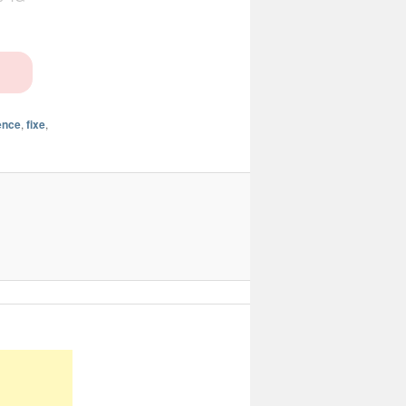
ence
,
fixe
,