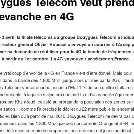
ygues Telecom veut prend
revanche en 4G
 3 avril, la filiale télécoms du groupe Bouygues Telecom a indiq
irecteur général Olivier Roussat a envoyé un courrier à l’Arcep 
rmer sa demande de réutiliser pour la 4G la bande de fréquences 
 à partir du 1er octobre. La 4G va pouvoir accélérer en France.
e vrai coup d’envoi de la 4G en France vient d’être donné. Mais pour u
 dans la bande des 1.800 Mhz (jusqu’alors utilisée par la 2G), il faud
 Telecom verser chaque année à l’Etat 1 % de son chiffre d’affaires
art variable, à laquelle s’ajoutera une part fixe d’un annuelle égalemen
ros par Khz alloué, calculé au prorata de la population des zones sur
torisation », comme l’a précisé le décret du 22 mars publié le lendema
ficiel. Bien qu’à partir de mai 2016 Bouygues Telecom ne devra pas d
réquences dans les 1.800 Mhz que ses concurrents Orange et SFR, l
nt déjà mais en moindre proportion, ces derniers ont jusqu’au début j