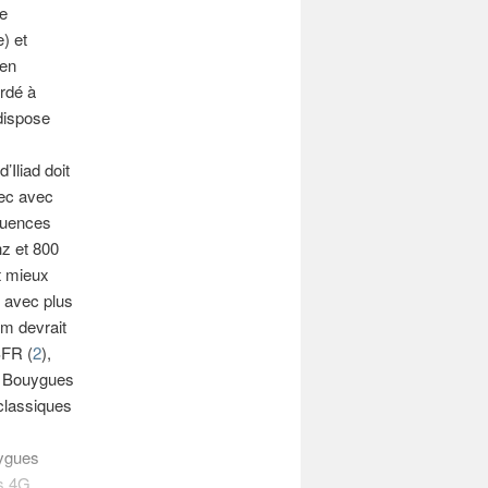
le
) et
 en
ordé à
dispose
’Iliad doit
vec avec
quences
hz et 800
t mieux
t avec plus
m devrait
SFR (
2
),
de Bouygues
 classiques
uygues
es 4G