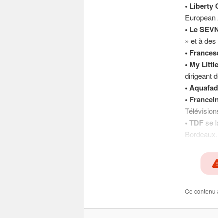
• Liberty
European 
• Le SEV
» et à des
• Franceso
• My Litt
dirigeant 
• Aquafa
• Francein
Télévision
• TDF
se l
Bordeaux.
Ce contenu 