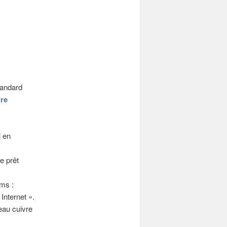
tandard
ire
l en
e prêt
oms :
Internet ».
seau cuivre