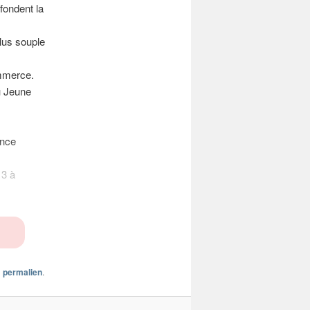
fondent la
lus souple
ommerce.
u Jeune
ance
13 à
n
permalien
.