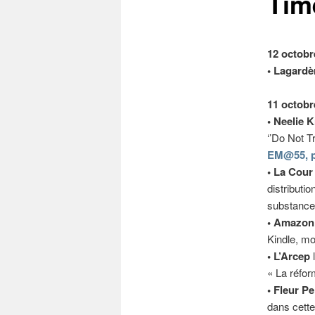
Tim
12 octobr
• Lagardè
11 octobr
• Neelie 
‘’Do Not Tr
EM@55, p
• La Cour
distributio
substance
• Amazon
Kindle, m
• L’Arcep
l
« La réfor
• Fleur Pe
dans cette 