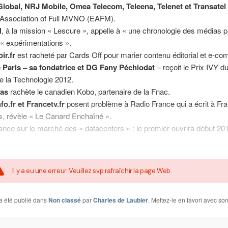
 Global, NRJ Mobile, Omea Telecom, Teleena, Telenet et
Transatel
Association of Full MVNO (EAFM).
N
, à la mission « Lescure », appelle à « une chronologie des médias p
 « expérimentations ».
ir.fr
est racheté par Cards Off pour marier contenu éditorial et e-c
le Paris – sa fondatrice et DG Fany Péchiodat
– reçoit le Prix IVY d
de la Technologie 2012.
das
rachète le canadien Kobo, partenaire de la Fnac.
fo.fr et Francetv.fr
posent problème à Radio France qui a écrit à Fr
s, révèle « Le Canard Enchaîné ».
ance sur le marché des « datacenters » : le premier ouvrira début 20
Il y a eu une erreur. Veuillez svp rafraîchir la page Web.
a été publié dans
Non classé
par
Charles de Laubier
. Mettez-le en favori avec so