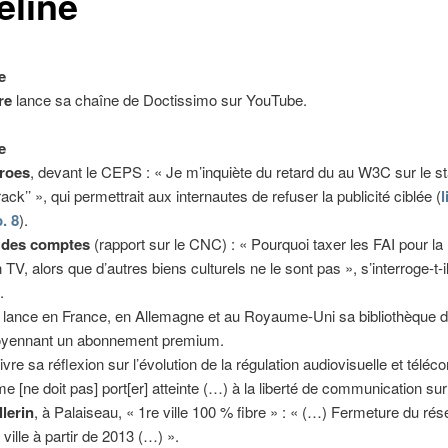
eline
e
re
lance sa chaîne de Doctissimo sur YouTube.
e
Kroes
, devant le CEPS : « Je m’inquiète du retard du au W3C sur le s
ack’’ », qui permettrait aux internautes de refuser la publicité ciblée (
l
. 8
).
 des comptes
(rapport sur le CNC) : « Pourquoi taxer les FAI pour la
n TV, alors que d’autres biens culturels ne le sont pas », s’interroge-t-i
.
lance en France, en Allemagne et au Royaume-Uni sa bibliothèque d
oyennant un abonnement premium.
ivre sa réflexion sur l’évolution de la régulation audiovisuelle et téléc
me [ne doit pas] port[er] atteinte (…) à la liberté de communication sur 
llerin
, à Palaiseau, « 1re ville 100 % fibre » : « (…) Fermeture du ré
ville à partir de 2013 (…) ».