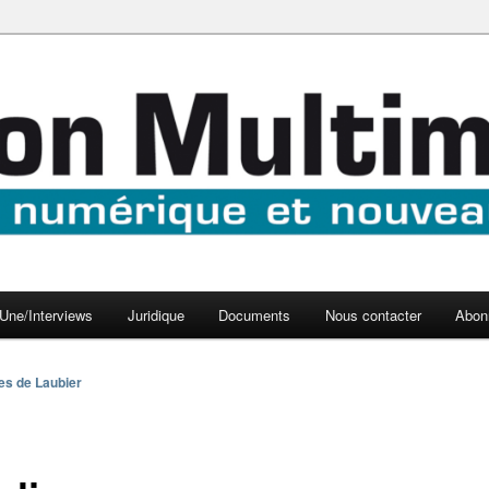
aux médias
médi@
Une/Interviews
Juridique
Documents
Nous contacter
Abon
es de Laubier