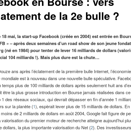
ebook en Bourse : vers
latement de la 2e bulle ?
 18 mai, la start-up Facebook (créée en 2004) est entrée en Bour
 FB » – après deux semaines d’un road show de son jeune fonda
 (né en 1984) pour tenter de lever 16 milliards de dollars (valori
ial 104 milliards !). Mais plus dure est la chute…
ouze ans après l’éclatement de la première bulle Internet, l’économie
mondiale est à nouveau dans une nouvelle bulle spéculative. Faceb
n temps plus de 100 milliards de dollars après seulement huit ans d’e
t être la plus grosse introduction en Bourse jamais réalisées dans ce
1 des réseaux sociaux, qui devrait dépasser en fin d’année 1 milliar
urs sur la planète (
1
), espèrait lever plus de 15 milliards de dollars. En
moins de 2 milliards de dollars en août 2004, Google fait figure de pet
a valorisation du premier moteur de recherche atteigne aujourd’hui pl
e dollars, la plus importante valorisation du Net (
2
). Des investisseurs