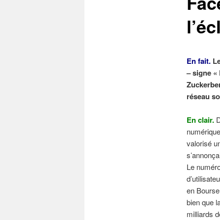
Fac
l’éc
En fait.
Le
– signe «
Zuckerberg
réseau soc
En clair.
D
numérique 
valorisé u
s’annonçai
Le numéro 
d’utilisate
en Bourse 
bien que l
milliards d