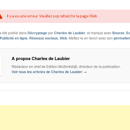
Il y a eu une erreur. Veuillez svp rafraîchir la page Web.
a été publié dans
Décryptage
par
Charles de Laubier
, et marqué avec
Bourse
,
E
Publicité en ligne
,
Réseaux sociaux
,
Web
. Mettez-le en favori avec son
permalie
A propos Charles de Laubier
Rédacteur en chef de Edition Multimédi@, directeur de la publication.
Voir tous les articles de Charles de Laubier
→