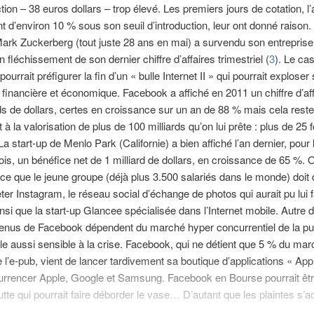
ction – 38 euros dollars – trop élevé. Les premiers jours de cotation, l’
nt d’environ 10 % sous son seuil d’introduction, leur ont donné raison.
Mark Zuckerberg (tout juste 28 ans en mai) a survendu son entreprise,
 fléchissement de son dernier chiffre d’affaires trimestriel (
3
). Le ca
urrait préfigurer la fin d’un « bulle Internet II » qui pourrait exploser 
e financière et économique. Facebook a affiché en 2011 un chiffre d’af
rds de dollars, certes en croissance sur un an de 88 % mais cela reste
 à la valorisation de plus de 100 milliards qu’on lui prête : plus de 25 
a start-up de Menlo Park (Californie) a bien affiché l’an dernier, pour 
ois, un bénéfice net de 1 milliard de dollars, en croissance de 65 %. O
ce que le jeune groupe (déjà plus 3.500 salariés dans le monde) doit
ter Instagram, le réseau social d’échange de photos qui aurait pu lui f
insi que la start-up Glancee spécialisée dans l’Internet mobile. Autre d
nus de Facebook dépendent du marché hyper concurrentiel de la pub
elle aussi sensible à la crise. Facebook, qui ne détient que 5 % du ma
 l’e-pub, vient de lancer tardivement sa boutique d’applications « Ap
urrencer Apple, Google et Samsung. Facebook en Bourse pourrait êtr
tte qui pourrait faire déborder le vase… D’autant que les plaintes s’