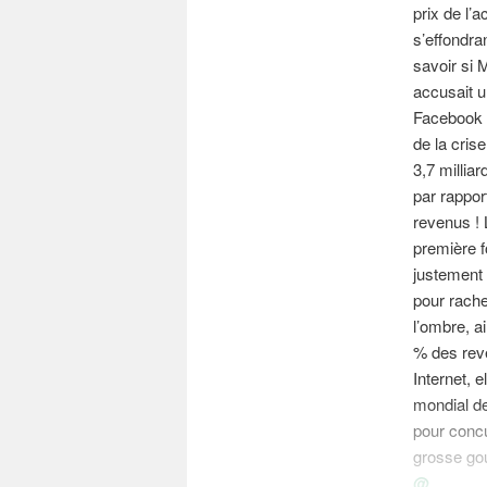
prix de l’a
s’effondra
savoir si 
accusait un
Facebook po
de la cris
3,7 millia
par rapport
revenus ! L
première f
justement 
pour rache
l’ombre, a
% des reve
Internet, 
mondial de
pour conc
grosse gou
@