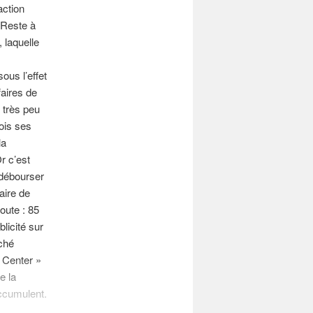
action
 Reste à
 laquelle
s
sous l’effet
faires de
 très peu
fois ses
la
r c’est
 débourser
aire de
oute : 85
licité sur
rché
p Center »
e la
accumulent.