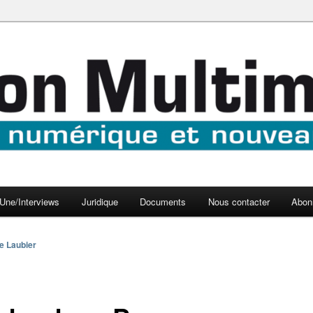
aux médias
médi@
Une/Interviews
Juridique
Documents
Nous contacter
Abon
e Laubier