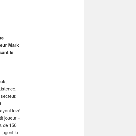
se
teur Mark
sant le
ook,
xistence,
 secteur.
d
 ayant levé
it joueur –
us de 156
 jugent le