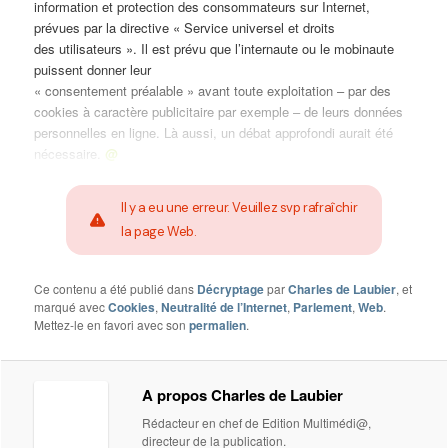
information et protection des consommateurs sur Internet,
prévues par la directive « Service universel et droits
des utilisateurs ». Il est prévu que l’internaute ou le mobinaute
puissent donner leur
« consentement préalable » avant toute exploitation – par des
cookies à caractère publicitaire par exemple – de leurs données
personnelles en ligne. Là aussi, un débat approfondi aurait été
nécessaire.
@
Il y a eu une erreur. Veuillez svp rafraîchir
la page Web.
Ce contenu a été publié dans
Décryptage
par
Charles de Laubier
, et
marqué avec
Cookies
,
Neutralité de l’Internet
,
Parlement
,
Web
.
Mettez-le en favori avec son
permalien
.
A propos Charles de Laubier
Rédacteur en chef de Edition Multimédi@,
directeur de la publication.