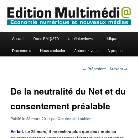
Aller
Economie numérique et Nouveaux médias
au
contenu
principal
Edition Multimédi@
Menu
Accueil
Dans EM@370
Une/Interviews
Juridique
principal
Documents
Nous contacter
Abonnez-vous
A propos
Navigation
←
Précédent
Suivant
→
des
articles
De la neutralité du Net et du
consentement préalable
Publié le
28 mars 2011
par
Charles de Laubier
En fait.
Le 25 mars, il ne restera plus que deux mois au
gouvernement pour transposer rapidement par ordonnance –