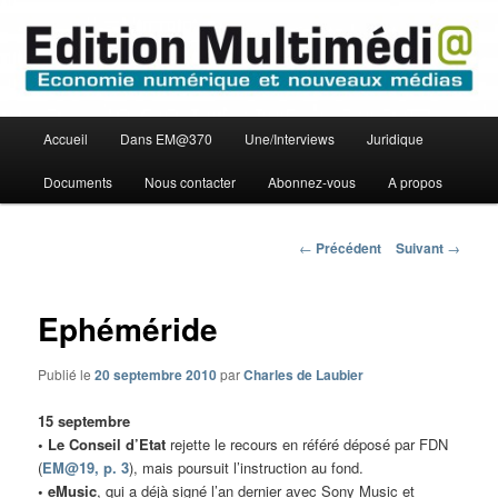
Aller
Economie numérique et Nouveaux médias
au
contenu
principal
Edition Multimédi@
Menu
Accueil
Dans EM@370
Une/Interviews
Juridique
principal
Documents
Nous contacter
Abonnez-vous
A propos
Navigation
←
Précédent
Suivant
→
des
articles
Ephéméride
Publié le
20 septembre 2010
par
Charles de Laubier
15 septembre
• Le Conseil d’Etat
rejette le recours en référé déposé par FDN
(
EM@19, p. 3
), mais poursuit l’instruction au fond.
• eMusic
, qui a déjà signé l’an dernier avec Sony Music et