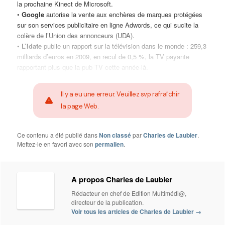
la prochaine Kinect de Microsoft.
•
Google
autorise la vente aux enchères de marques protégées
sur son services publicitaire en ligne Adwords, ce qui sucite la
colère de l’Union des annonceurs (UDA).
•
L’Idate
publie un rapport sur la télévision dans le monde : 259,3
milliards d’euros en 2009, en recul de 0,5 %, la TV payante
rapportant plus que la pub TV cette année-là.
Il y a eu une erreur. Veuillez svp rafraîchir
la page Web.
Ce contenu a été publié dans
Non classé
par
Charles de Laubier
.
Mettez-le en favori avec son
permalien
.
A propos Charles de Laubier
Rédacteur en chef de Edition Multimédi@,
directeur de la publication.
Voir tous les articles de Charles de Laubier
→