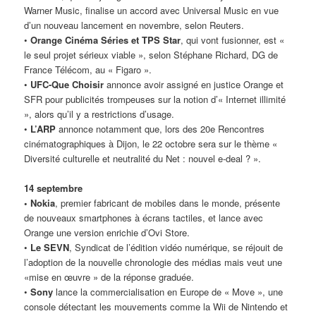
Warner Music, finalise un accord avec Universal Music en vue
d’un nouveau lancement en novembre, selon Reuters.
•
Orange Cinéma Séries et TPS Star
, qui vont fusionner, est «
le seul projet sérieux viable », selon Stéphane Richard, DG de
France Télécom, au « Figaro ».
•
UFC-Que
Choisir
annonce avoir assigné en justice Orange et
SFR pour publicités trompeuses sur la notion d’« Internet illimité
», alors qu’il y a restrictions d’usage.
•
L’ARP
annonce notamment que, lors des 20e Rencontres
cinématographiques à Dijon, le 22 octobre sera sur le thème «
Diversité culturelle et neutralité du Net : nouvel e-deal ? ».
14 septembre
• Nokia
, premier fabricant de mobiles dans le monde, présente
de nouveaux smartphones à écrans tactiles, et lance avec
Orange une version enrichie d’Ovi Store.
•
Le SEVN
, Syndicat de l’édition vidéo numérique, se réjouit de
l’adoption de la nouvelle chronologie des médias mais veut une
«mise en œuvre » de la réponse graduée.
•
Sony
lance la commercialisation en Europe de « Move », une
console détectant les mouvements comme la Wii de Nintendo et