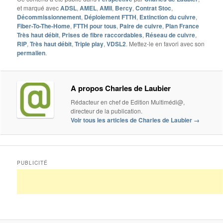
et marqué avec
ADSL
,
AMEL
,
AMII
,
Bercy
,
Contrat Stoc
,
Décommissionnement
,
Déploiement FTTH
,
Extinction du cuivre
,
Fiber-To-The-Home
,
FTTH pour tous
,
Paire de cuivre
,
Plan France
Très haut débit
,
Prises de fibre raccordables
,
Réseau de cuivre
,
RIP
,
Très haut débit
,
Triple play
,
VDSL2
. Mettez-le en favori avec son
permalien
.
A propos Charles de Laubier
Rédacteur en chef de Edition Multimédi@,
directeur de la publication.
Voir tous les articles de Charles de Laubier
→
PUBLICITÉ