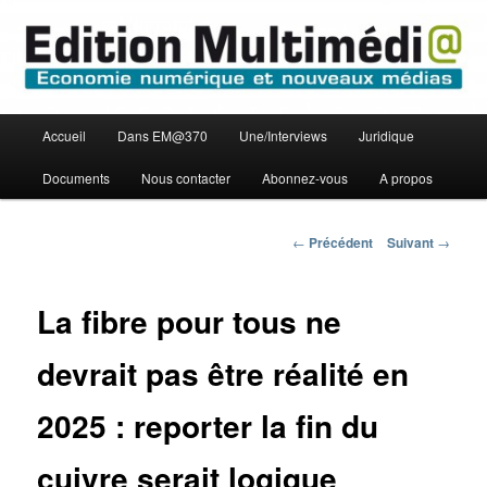
Aller
Economie numérique et Nouveaux médias
au
contenu
principal
Edition Multimédi@
Menu
Accueil
Dans EM@370
Une/Interviews
Juridique
principal
Documents
Nous contacter
Abonnez-vous
A propos
Navigation
←
Précédent
Suivant
→
des
articles
La fibre pour tous ne
devrait pas être réalité en
2025 : reporter la fin du
cuivre serait logique