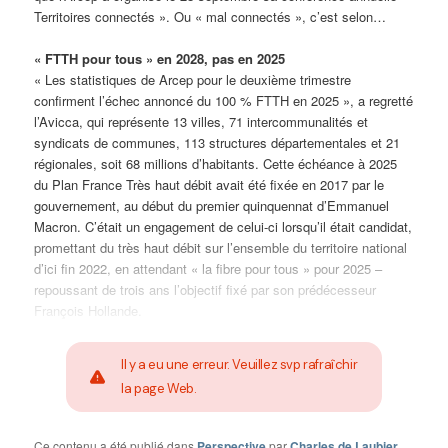
Territoires connectés ». Ou « mal connectés », c’est selon…
« FTTH pour tous » en 2028, pas en 2025
« Les statistiques de Arcep pour le deuxième trimestre
confirment l’échec annoncé du 100 % FTTH en 2025 », a regretté
l’Avicca, qui représente 13 villes, 71 intercommunalités et
syndicats de communes, 113 structures départementales et 21
régionales, soit 68 millions d’habitants. Cette échéance à 2025
du Plan France Très haut débit avait été fixée en 2017 par le
gouvernement, au début du premier quinquennat d’Emmanuel
Macron. C’était un engagement de celui-ci lorsqu’il était candidat,
promettant du très haut débit sur l’ensemble du territoire national
d’ici fin 2022, en attendant « la fibre pour tous » pour 2025 –
repoussant de trois ans l’objectif fixé par son prédécesseur
François Hollande.
Il y a eu une erreur. Veuillez svp rafraîchir
la page Web.
Ce contenu a été publié dans
Perspective
par
Charles de Laubier
,