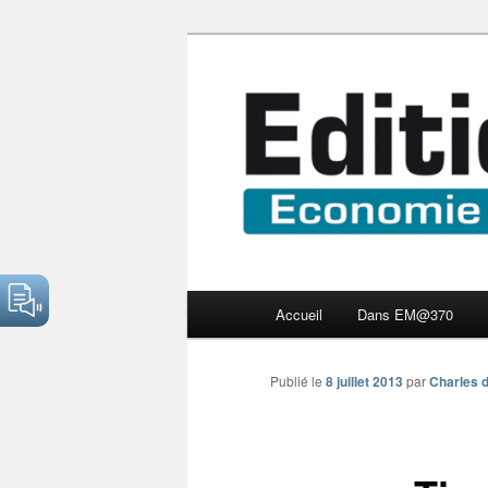
Aller
Economie numérique et Nouve
au
contenu
Edition Multi
principal
Menu
Accueil
Dans EM@370
principal
Publié le
8 juillet 2013
par
Charles d