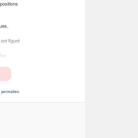
positions
ues.
ont figuré
fax.
n
permalien
.