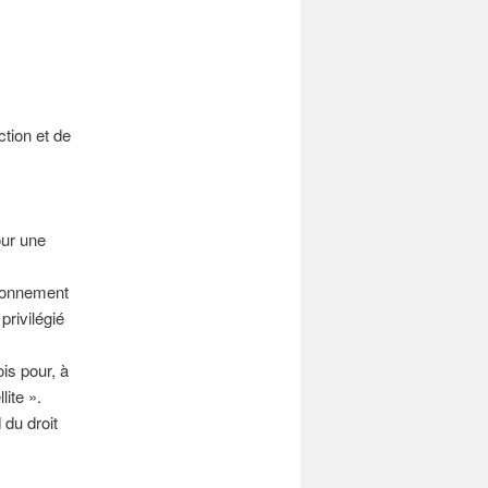
ction et de
our une
tionnement
rivilégié
ois pour, à
ite ».
 du droit