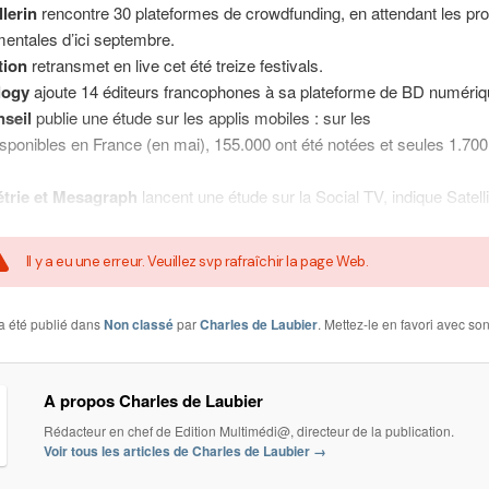
llerin
rencontre 30 plateformes de crowdfunding, en attendant les pro
entales d’ici septembre.
tion
retransmet en live cet été treize festivals.
logy
ajoute 14 éditeurs francophones à sa plateforme de BD numériq
seil
publie une étude sur les applis mobiles : sur les
sponibles en France (en mai), 155.000 ont été notées et seules 1.700 
trie et Mesagraph
lancent une étude sur la Social TV, indique Satelli
Il y a eu une erreur. Veuillez svp rafraîchir la page Web.
a été publié dans
Non classé
par
Charles de Laubier
. Mettez-le en favori avec so
A propos Charles de Laubier
Rédacteur en chef de Edition Multimédi@, directeur de la publication.
Voir tous les articles de Charles de Laubier
→