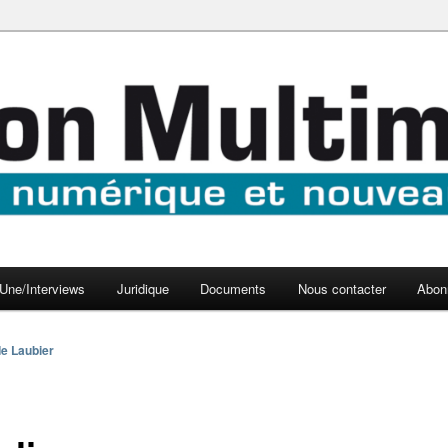
aux médias
médi@
Une/Interviews
Juridique
Documents
Nous contacter
Abon
e Laubier