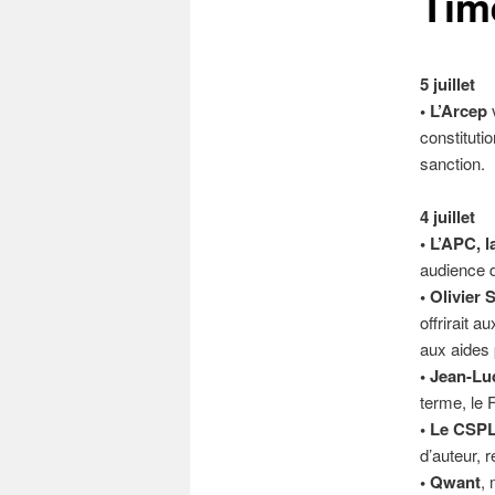
Tim
5 juillet
• L’Arcep
v
constituti
sanction.
4 juillet
• L’APC, 
audience d
• Olivier
offrirait 
aux aides 
• Jean-Lu
terme, le 
• Le CSP
d’auteur, r
• Qwant
, 