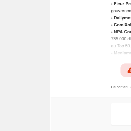
• Fleur Pe
gouvernem
• Dailymo
• ComiXo
• NPA Con
755.000 di
au Top 50.
• Mediamé
Ce contenu 