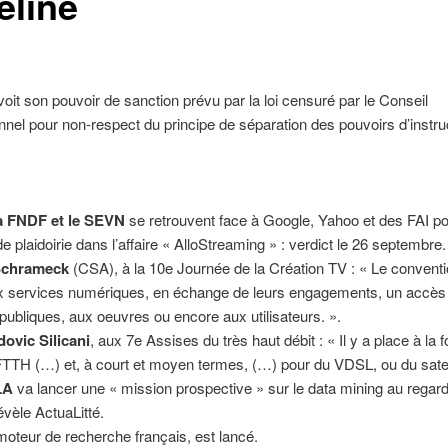
eline
oit son pouvoir de sanction prévu par la loi censuré par le Conseil
onnel pour non-respect du principe de séparation des pouvoirs d’instru
la FNDF et le SEVN
se retrouvent face à Google, Yahoo et des FAI p
e plaidoirie dans l’affaire « AlloStreaming » : verdict le 26 septembre.
 Schrameck
(CSA), à la 10e Journée de la Création TV : « Le conven
aux services numériques, en échange de leurs engagements, un accès p
publiques, aux oeuvres ou encore aux utilisateurs. ».
dovic Silicani
, aux 7e Assises du très haut débit : « Il y a place à la f
FTTH (…) et, à court et moyen termes, (…) pour du VDSL, ou du satell
LA
va lancer une « mission prospective » sur le data mining au regard
évèle ActuaLitté.
moteur de recherche français, est lancé.