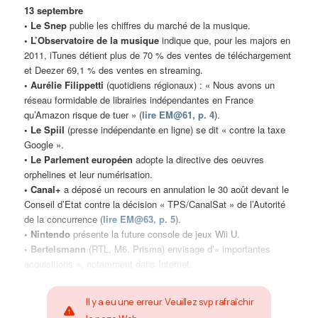
13 septembre
• Le Snep
publie les chiffres du marché de la musique.
• L’Observatoire de la musique
indique que, pour les majors en
2011, iTunes détient plus de 70 % des ventes de téléchargement
et Deezer 69,1 % des ventes en streaming.
• Aurélie Filippetti
(quotidiens régionaux) : « Nous avons un
réseau formidable de librairies indépendantes en France
qu’Amazon risque de tuer » (
lire EM@61, p. 4
).
• Le Spiil
(presse indépendante en ligne) se dit « contre la taxe
Google ».
•
Le Parlement européen
adopte la directive des oeuvres
orphelines et leur numérisation.
• Canal+
a déposé un recours en annulation le 30 août devant le
Conseil d’Etat contre la décision « TPS/CanalSat » de l’Autorité
de la concurrence (
lire EM@63, p. 5
).
• Nintendo
présente la future console de jeux Wii U.
• Bertelsmann
(RTL, M6, Prisma) envisage d’« importantes
acquisitions », notamment dans Internet.
Il y a eu une erreur. Veuillez svp rafraîchir