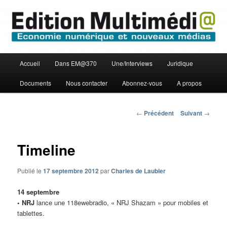
Aller
Economie numérique et Nouveaux médias
au
contenu
principal
Edition Multimédi@
Menu
Accueil
Dans EM@370
Une/Interviews
Juridique
principal
Documents
Nous contacter
Abonnez-vous
A propos
Navigation
←
Précédent
Suivant
→
des
articles
Timeline
Publié le
17 septembre 2012
par
Charles de Laubier
14 septembre
• NRJ
lance une 118ewebradio, « NRJ Shazam » pour mobiles et
tablettes.