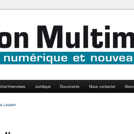
aux médias
médi@
Une/Interviews
Juridique
Documents
Nous contacter
Abon
e Laubier