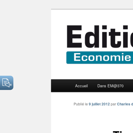
Aller
Economie numérique et Nouve
au
contenu
Edition Multi
principal
Menu
Accueil
Dans EM@370
principal
Publié le
9 juillet 2012
par
Charles d