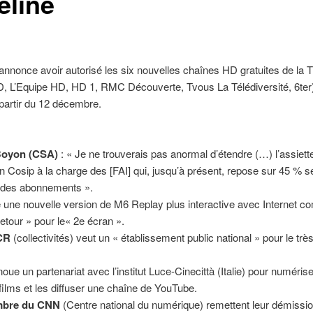
eline
annonce avoir autorisé les six nouvelles chaînes HD gratuites de la 
, L’Equipe HD, HD 1, RMC Découverte, Tvous La Télédiversité, 6ter
partir du 12 décembre.
Boyon (CSA)
: « Je ne trouverais pas anormal d’étendre (…) l’assiette
on Cosip à la charge des [FAI] qui, jusqu’à présent, repose sur 45 % 
t des abonnements ».
 une nouvelle version de M6 Replay plus interactive avec Internet 
retour » pour le« 2e écran ».
CR
(collectivités) veut un « établissement public national » pour le trè
oue un partenariat avec l’institut Luce-Cinecittà (Italie) pour numérise
films et les diffuser une chaîne de YouTube.
mbre du CNN
(Centre national du numérique) remettent leur démissi