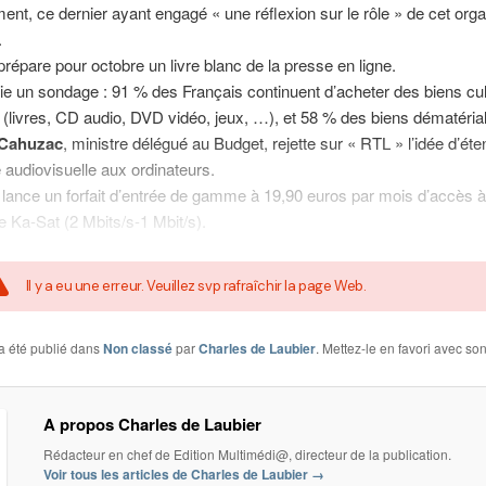
nt, ce dernier ayant engagé « une réflexion sur le rôle » de cet org
.
répare pour octobre un livre blanc de la presse en ligne.
ie un sondage : 91 % des Français continuent d’acheter des biens cul
(livres, CD audio, DVD vidéo, jeux, …), et 58 % des biens dématérial
 Cahuzac
, ministre délégué au Budget, rejette sur « RTL » l’idée d’éte
audiovisuelle aux ordinateurs.
lance un forfait d’entrée de gamme à 19,90 euros par mois d’accès à 
te Ka-Sat (2 Mbits/s-1 Mbit/s).
Il y a eu une erreur. Veuillez svp rafraîchir la page Web.
a été publié dans
Non classé
par
Charles de Laubier
. Mettez-le en favori avec so
A propos Charles de Laubier
Rédacteur en chef de Edition Multimédi@, directeur de la publication.
Voir tous les articles de Charles de Laubier
→