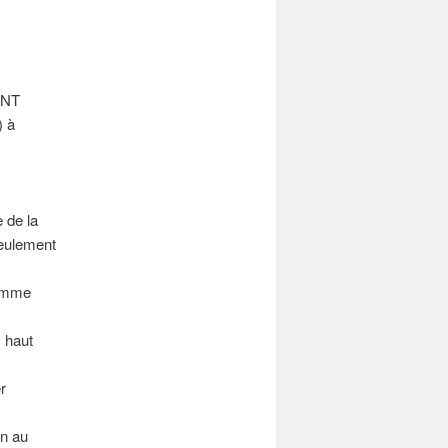
TNT
) à
 de la
seulement
comme
s haut
r
on au