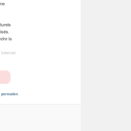
ane
turels
isés.
ndre la
Internet
n
permalien
.