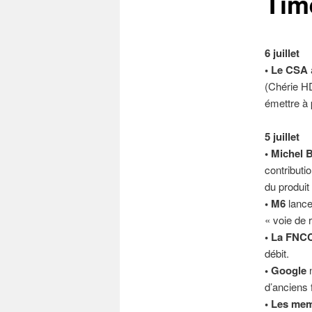
Tim
6 juillet
• Le CSA
(Chérie HD
émettre à 
5 juillet
• Michel 
contributi
du produi
• M6
lance
« voie de 
• La FNC
débit.
• Google
n
d’anciens 
• Les me