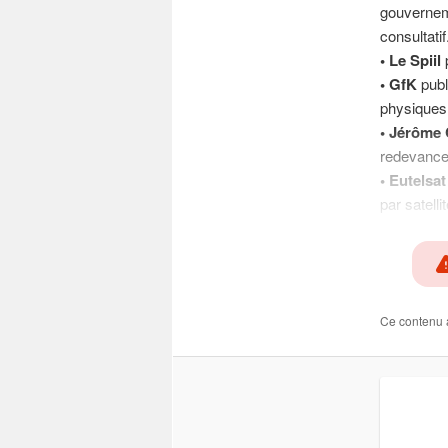
gouverneme
consultatif
• Le Spiil
p
• GfK
publ
physiques 
• Jérôme
redevance 
• Eutelsat
par satelli
Ce contenu 