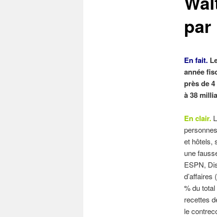
Walt
par
En fait.
Le
année fis
près de 4
à 38 mill
En clair.
L
personnes 
et hôtels,
une fausse
ESPN, Disn
d’affaires
% du tota
recettes d
le contrec