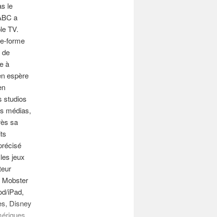
s le
/ABC a
le TV.
te-forme
 de
e à
en espère
en
s studios
es médias,
rès sa
ts
 précisé
 les jeux
teur
 Mobster
od/iPad,
es, Disney
mériques