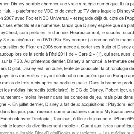
sner, Disney semble chercher une vraie stratégie numérique. Il n’a pa
de Hulu – plateforme de VOD et de catch up TV dans laquelle Disney
en 2007 avec Fox et NBC Universal – et regarde déjà du côté de l’App
it ses effectifs et se numérise, tandis que Disney espère que sa pla
eyChest, sera prête en fin d’année. Heureusement, le succès record
ry 3 » au cinéma et en DVD (Blu-Ray compris) a compensé le manqu
acquisition de Pixar en 2006 commence à porter ses fruits et Disney 
ucoup lors de la sortie à l’été 2011 de « Cars 2 » (
1
), qui sera aussi 
é sur la PS3. Au printemps dernier, Disney a annoncé la fermeture de
s Digital. Disney est, en outre, tenté de bousculer la chronologie d
u pays des merveilles » ayant déclenché une polémique en Europe ap
 moins de trois mois après sa sortie en salle. Dans la branche produi
et les médias interactifs (déficitaire), le DG de Disney, Robert Iger, a
it maintenant « moins investir dans les consoles de jeu, mais plus dans
gne ». En juillet dernier, Disney a fait deux acquisitions : Playdom, édi
é dans les jeux pour réseaux communautaires comme MySpace avec
Facebook avec Treetopia ; Tapulous, éditeur de jeux pour l’iPhone/iP
enir le leader du divertissement mobile ». Quant aux livres numériqu
pter sa e-librairie DineyDigitalBooks aux tablettes. « Les médias nu