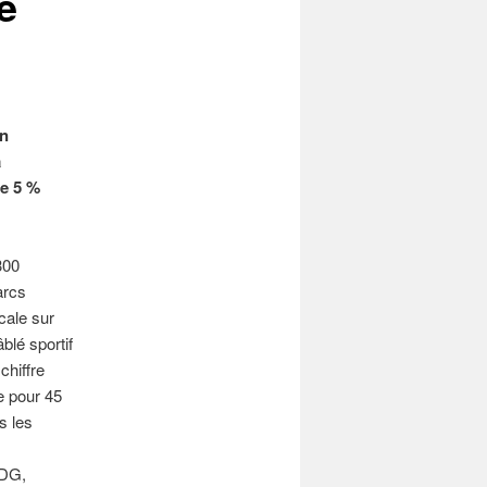
é
on
à
de 5 %
300
arcs
cale sur
blé sportif
chiffre
e pour 45
s les
PDG,