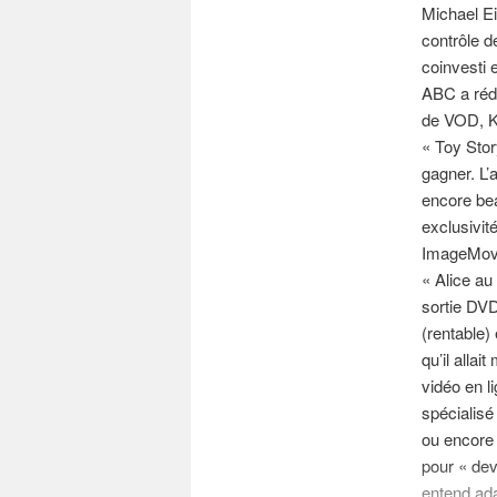
Michael Ei
contrôle 
coinvesti 
ABC a rédu
de VOD, K
« Toy Sto
gagner. L’
encore bea
exclusivit
ImageMover
« Alice a
sortie DVD
(rentable) 
qu’il alla
vidéo en li
spécialis
ou encore 
pour « dev
entend ada