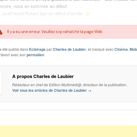
encore, nous en sommes au début
, avait lancé Robert Iger en début d’année.
@
Il y a eu une erreur. Veuillez svp rafraîchir la page Web.
a été publié dans
Eclairage
par
Charles de Laubier
, et marqué avec
Cinéma
,
Mob
 favori avec son
permalien
.
A propos Charles de Laubier
Rédacteur en chef de Edition Multimédi@, directeur de la publication.
Voir tous les articles de Charles de Laubier
→