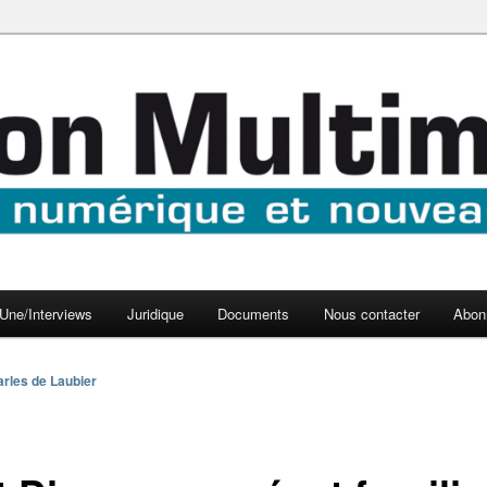
aux médias
médi@
Une/Interviews
Juridique
Documents
Nous contacter
Abon
rles de Laubier