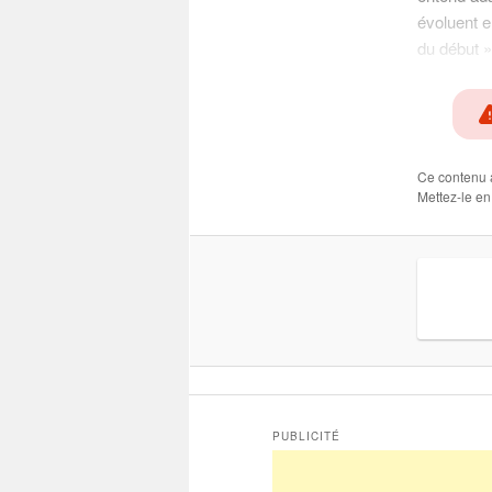
évoluent 
du début »
Ce contenu 
Mettez-le en
PUBLICITÉ