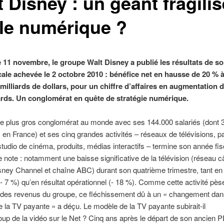
 Disney : un géant fragilis
 le numérique ?
 11 novembre, le groupe Walt Disney a publié les résultats de s
cale achevée le 2 octobre 2010 : bénéfice net en hausse de 20 % 
 milliards de dollars, pour un chiffre d’affaires en augmentation 
iards. Un conglomérat en quête de stratégie numérique.
e plus gros conglomérat au monde avec ses 144.000 salariés (dont 
en France) et ses cinq grandes activités – réseaux de télévisions, p
 studio de cinéma, produits, médias interactifs – termine son année fis
 note : notamment une baisse significative de la télévision (réseau câ
ey Channel et chaîne ABC) durant son quatrième trimestre, tant en 
 (- 7 %) qu’en résultat opérationnel (- 18 %). Comme cette activité pès
l des revenus du groupe, ce fléchissement dû à un « changement dan
e la TV payante » a déçu. Le modèle de la TV payante subirait-il
oup de la vidéo sur le Net ? Cinq ans après le départ de son ancien 