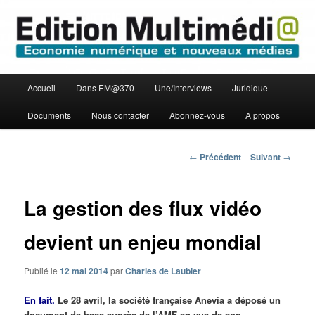
Aller
Economie numérique et Nouveaux médias
au
contenu
principal
Edition Multimédi@
Menu
Accueil
Dans EM@370
Une/Interviews
Juridique
principal
Documents
Nous contacter
Abonnez-vous
A propos
Navigation
←
Précédent
Suivant
→
des
articles
La gestion des flux vidéo
devient un enjeu mondial
Publié le
12 mai 2014
par
Charles de Laubier
En fait.
Le 28 avril, la société française Anevia a déposé un
document de base auprès de l’AMF en vue de son