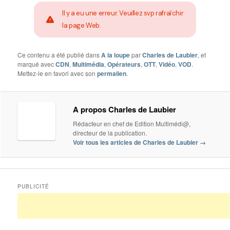
Il y a eu une erreur. Veuillez svp rafraîchir
la page Web.
Ce contenu a été publié dans
A la loupe
par
Charles de Laubier
, et
marqué avec
CDN
,
Multimédia
,
Opérateurs
,
OTT
,
Vidéo
,
VOD
.
Mettez-le en favori avec son
permalien
.
A propos Charles de Laubier
Rédacteur en chef de Edition Multimédi@,
directeur de la publication.
Voir tous les articles de Charles de Laubier
→
PUBLICITÉ