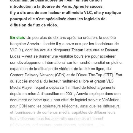
introduction à la Bourse de Paris. Après le succès
il y a dix ans de son lecteur multimédia VLC, elle y explique
pourquoi elle s’est spécialisée dans les logiciels de
diffusion de flux de vidéo.
En clair.
Un peu plus de dix ans après sa création, la société
française Anevia – fondée il y a onze ans par les fondateurs de
VLC (
1
), dont les actuels dirigeants Tristan Leteurtre et Damien
Lucas – veut se donner une visibilité boursière pour accélérer
son développement international sur le marché mondial en pleine
expansion de la diffusion de vidéo et de la télé en ligne, du
Content Delivery Network (CDN) et de l’Over- The-Top (OTT). Fort
du succès mondial du lecteur multimédia libre et gratuit VLC
Media Player, lequel a dépassé 1 milliard de téléchargements
depuis sa mise à disposition en 2001, Anevia explique dans son
document de base que « son offre de logiciel serveur ViaMotion
pour CDN rend les opérateurs télécoms, ainsi que les diffuseurs
et fournisseurs de contenus média, capables de diffuser leurs
flux vidéo vers tous les appareils connectés à Internet
(téléviseurs, ordinateurs, smartphones, tablettes, …) ».