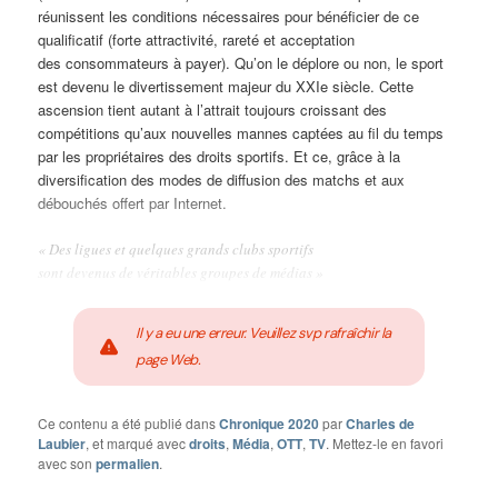
réunissent les conditions nécessaires pour bénéficier de ce
qualificatif (forte attractivité, rareté et acceptation
des consommateurs à payer). Qu’on le déplore ou non, le sport
est devenu le divertissement majeur du XXIe siècle. Cette
ascension tient autant à l’attrait toujours croissant des
compétitions qu’aux nouvelles mannes captées au fil du temps
par les propriétaires des droits sportifs. Et ce, grâce à la
diversification des modes de diffusion des matchs et aux
débouchés offert par Internet.
« Des ligues et quelques grands clubs sportifs
sont devenus de véritables groupes de médias »
Il y a eu une erreur. Veuillez svp rafraîchir la
page Web.
Ce contenu a été publié dans
Chronique 2020
par
Charles de
Laubier
, et marqué avec
droits
,
Média
,
OTT
,
TV
. Mettez-le en favori
avec son
permalien
.