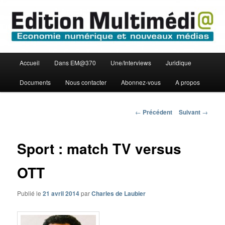
Aller
Economie numérique et Nouveaux médias
au
contenu
principal
Edition Multimédi@
Menu
Accueil
Dans EM@370
Une/Interviews
Juridique
principal
Documents
Nous contacter
Abonnez-vous
A propos
Navigation
←
Précédent
Suivant
→
des
articles
Sport : match TV versus
OTT
Publié le
21 avril 2014
par
Charles de Laubier