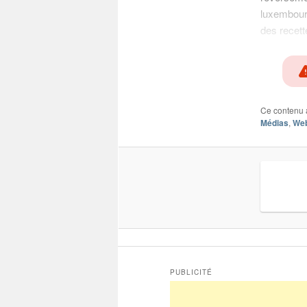
luxembourg
des recett
Ce contenu 
Médias
,
We
PUBLICITÉ