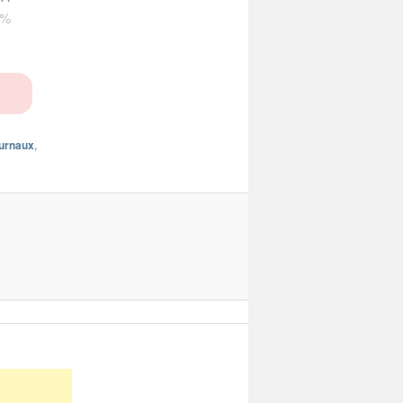
 %
urnaux
,