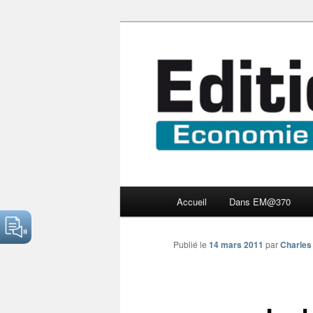
Aller
Economie numérique et Nouve
au
contenu
Edition Multi
principal
Menu
Accueil
Dans EM@370
principal
Publié le
14 mars 2011
par
Charles