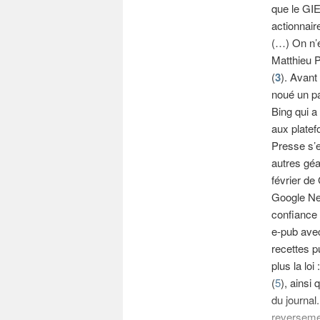
que le GI
actionnair
(…) On n’e
Matthieu P
(
3
). Avant
noué un pa
Bing qui a
aux platef
Presse s’e
autres géa
février de
Google Ne
confiance 
e-pub avec
recettes p
plus la lo
(
5
), ainsi
du journal
reversemen