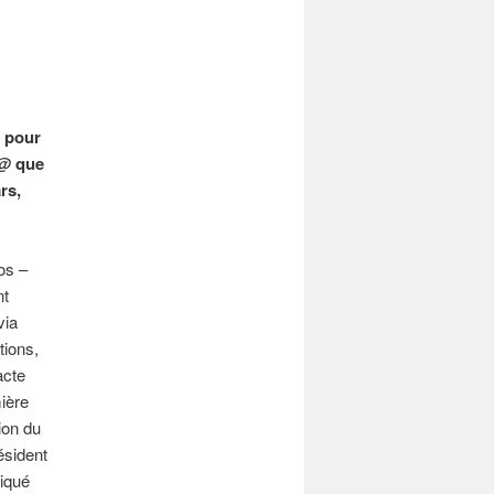
e pour
i@
que
rs,
os –
nt
via
tions,
acte
mière
ion du
ésident
iqué