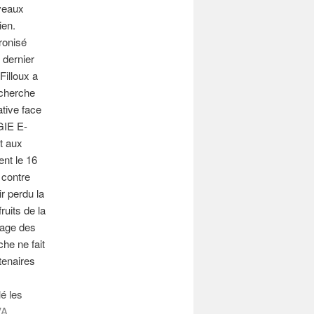
veaux
ien.
ironisé
 dernier
Filloux a
echerche
tive face
GIE E-
rt aux
ent le 16
 contre
r perdu la
uits de la
tage des
che ne fait
rtenaires
lé les
VA