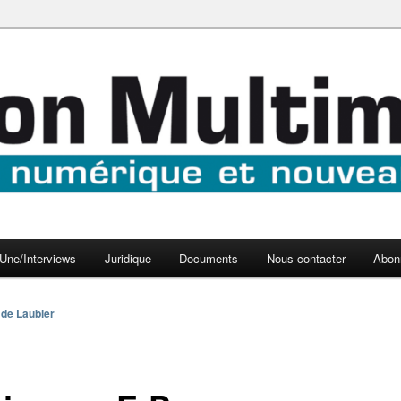
aux médias
médi@
Une/Interviews
Juridique
Documents
Nous contacter
Abon
 de Laubier