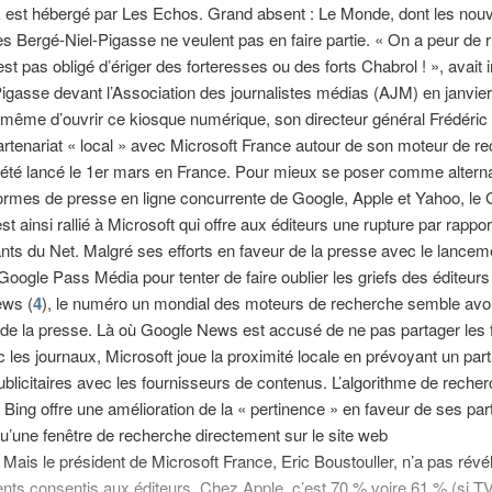
E est hébergé par Les Echos. Grand absent : Le Monde, dont les nou
es Bergé-Niel-Pigasse ne veulent pas en faire partie. « On a peur de r
st pas obligé d’ériger des forteresses ou des forts Chabrol ! », avait 
igasse devant l’Association des journalistes médias (AJM) en janvier
 même d’ouvrir ce kiosque numérique, son directeur général Frédéric 
rtenariat « local » avec Microsoft France autour de son moteur de r
 été lancé le 1er mars en France. Pour mieux se poser comme alterna
ormes de presse en ligne concurrente de Google, Apple et Yahoo, le 
st ainsi rallié à Microsoft qui offre aux éditeurs une rupture par rappo
nts du Net. Malgré ses efforts en faveur de la presse avec le lancem
 Google Pass Média pour tenter de faire oublier les griefs des éditeurs
ws (
4
), le numéro un mondial des moteurs de recherche semble avoi
de la presse. Là où Google News est accusé de ne pas partager les fr
 les journaux, Microsoft joue la proximité locale en prévoyant un par
ublicitaires avec les fournisseurs de contenus. L’algorithme de recher
i : Bing offre une amélioration de la « pertinence » en faveur de ses pa
 qu’une fenêtre de recherche directement sur le site web
. Mais le président de Microsoft France, Eric Boustouller, n’a pas révé
ts consentis aux éditeurs. Chez Apple, c’est 70 % voire 61 % (si T