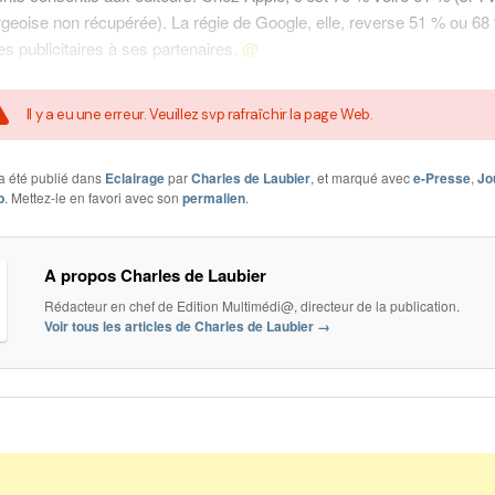
eoise non récupérée). La régie de Google, elle, reverse 51 % ou 68
es publicitaires à ses partenaires.
@
Il y a eu une erreur. Veuillez svp rafraîchir la page Web.
a été publié dans
Eclairage
par
Charles de Laubier
, et marqué avec
e-Presse
,
Jo
b
. Mettez-le en favori avec son
permalien
.
A propos Charles de Laubier
Rédacteur en chef de Edition Multimédi@, directeur de la publication.
Voir tous les articles de Charles de Laubier
→