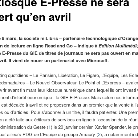
kiosque E-Presse ne sera
rt qu’en avril
 9 mars, la société miLibris – partenaire technologique d’Orang
on de lecture en ligne Read and Go – indique à
Edition Multiméd
e E-Presse du GIE de titres de journaux ne sera pas ouvert en ma
ril. Il vient de nouer un partenariat avec Microsoft.
inq quotidiens – Le Parisien, Libération, Le Figaro, L’Equipe, Les Ech
ebdomadaires – Le Nouvel Observateur, Le Point et L’Express – avaie
vrir avant fin mars leur kiosque numérique dans lequel ils ont investi 
ent d’intérêt économique : le GIE E-Presse. Mais selon nos informa
e est décalée à avril et ne proposera dans un premier que la vente à l’
 ou d’articles. Pour s’abonner à un titre, il faudra patienter. Une pre
on a été faite aux éditeurs de services en ligne à l’occasion de la réun
administration du Geste (
1
) le 20 janvier dernier. Xavier Spender, le pr
par ailleurs PDG de L’Equipe du groupe Amaury (
2
), a notamment ind