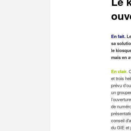
Le 
ouve
En fait.
Le
sa soluti
le kiosqu
mais en av
En clair.
C
et trois h
prévu d’ou
un groupem
l’ouvertur
de numéros
présentati
conseil d’
du GIE et 