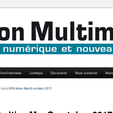
aux médias
médi@
Une/Interviews
Juridique
Documents
Nous contacter
Abon
0
dans
SFR altice MacG octobre 2017