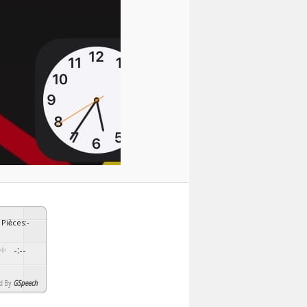
Pièces
:
-
-:--
By
GSpeech